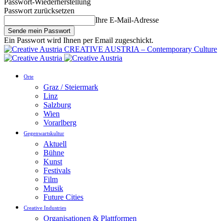
Passwort-Wiederherstellung
Passwort zurücksetzen
Ihre E-Mail-Adresse
Ein Passwort wird Ihnen per Email zugeschickt.
CREATIVE AUSTRIA – Contemporary Culture
Orte
Graz / Steiermark
Linz
Salzburg
Wien
Vorarlberg
Gegenwartskultur
Aktuell
Bühne
Kunst
Festivals
Film
Musik
Future Cities
Creative Industries
Organisationen & Plattformen