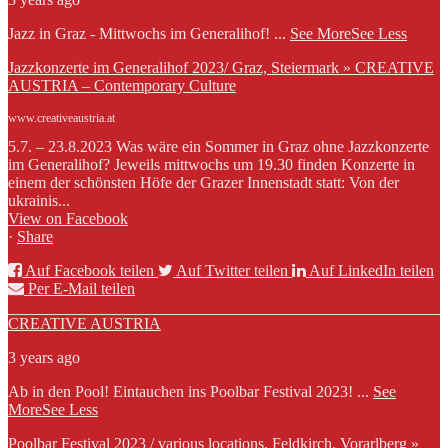
Jazz in Graz - Mittwochs im Generalihof!
...
See More
See Less
Jazzkonzerte im Generalihof 2023/ Graz, Steiermark » CREATIVE
AUSTRIA – Contemporary Culture
www.creativeaustria.at
5.7. – 23.8.2023 Was wäre ein Sommer in Graz ohne Jazzkonzerte
im Generalihof? Jeweils mittwochs um 19.30 finden Konzerte in
einem der schönsten Höfe der Grazer Innenstadt statt: Von der
ukrainis...
View on Facebook
·
Share
Auf Facebook teilen
Auf Twitter teilen
Auf LinkedIn teilen
Per E-Mail teilen
CREATIVE AUSTRIA
3 years ago
Ab in den Pool! Eintauchen ins Poolbar Festival 2023!
...
See
More
See Less
Poolbar Festival 2023 / various locations, Feldkirch, Vorarlberg »