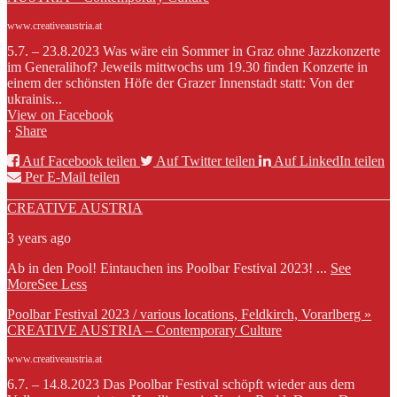
www.creativeaustria.at
5.7. – 23.8.2023 Was wäre ein Sommer in Graz ohne Jazzkonzerte
im Generalihof? Jeweils mittwochs um 19.30 finden Konzerte in
einem der schönsten Höfe der Grazer Innenstadt statt: Von der
ukrainis...
View on Facebook
·
Share
Auf Facebook teilen
Auf Twitter teilen
Auf LinkedIn teilen
Per E-Mail teilen
CREATIVE AUSTRIA
3 years ago
Ab in den Pool! Eintauchen ins Poolbar Festival 2023!
...
See
More
See Less
Poolbar Festival 2023 / various locations, Feldkirch, Vorarlberg »
CREATIVE AUSTRIA – Contemporary Culture
www.creativeaustria.at
6.7. – 14.8.2023 Das Poolbar Festival schöpft wieder aus dem