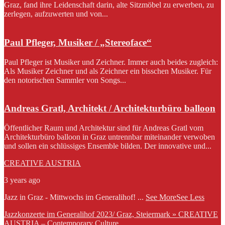
Graz, fand ihre Leidenschaft darin, alte Sitzmöbel zu erwerben, zu
zerlegen, aufzuwerten und von...
Paul Pfleger, Musiker / „Stereoface“
Paul Pfleger ist Musiker und Zeichner. Immer auch beides zugleich:
Als Musiker Zeichner und als Zeichner ein bisschen Musiker. Für
den notorischen Sammler von Songs...
Andreas Gratl, Architekt / Architekturbüro balloon
Öffentlicher Raum und Architektur sind für Andreas Gratl vom
Architekturbüro balloon in Graz untrennbar miteinander verwoben
und sollen ein schlüssiges Ensemble bilden. Der innovative und...
CREATIVE AUSTRIA
3 years ago
Jazz in Graz - Mittwochs im Generalihof!
...
See More
See Less
Jazzkonzerte im Generalihof 2023/ Graz, Steiermark » CREATIVE
AUSTRIA – Contemporary Culture