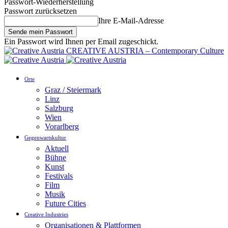
Passwort-Wiederherstellung
Passwort zurücksetzen
Ihre E-Mail-Adresse
Ein Passwort wird Ihnen per Email zugeschickt.
CREATIVE AUSTRIA – Contemporary Culture
Orte
Graz / Steiermark
Linz
Salzburg
Wien
Vorarlberg
Gegenwartskultur
Aktuell
Bühne
Kunst
Festivals
Film
Musik
Future Cities
Creative Industries
Organisationen & Plattformen