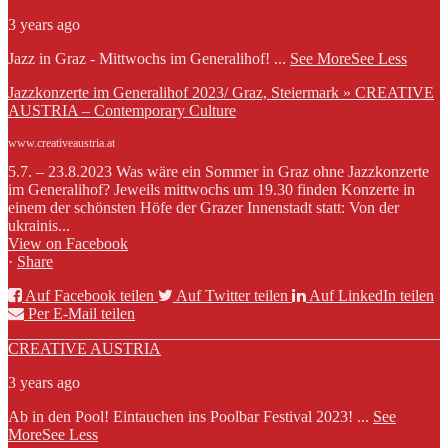
3 years ago
Jazz in Graz - Mittwochs im Generalihof!
...
See More
See Less
Jazzkonzerte im Generalihof 2023/ Graz, Steiermark » CREATIVE
AUSTRIA – Contemporary Culture
www.creativeaustria.at
5.7. – 23.8.2023 Was wäre ein Sommer in Graz ohne Jazzkonzerte
im Generalihof? Jeweils mittwochs um 19.30 finden Konzerte in
einem der schönsten Höfe der Grazer Innenstadt statt: Von der
ukrainis...
View on Facebook
·
Share
Auf Facebook teilen
Auf Twitter teilen
Auf LinkedIn teilen
Per E-Mail teilen
CREATIVE AUSTRIA
3 years ago
Ab in den Pool! Eintauchen ins Poolbar Festival 2023!
...
See
More
See Less