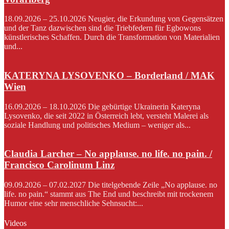
18.09.2026 – 25.10.2026 Neugier, die Erkundung von Gegensätzen
und der Tanz dazwischen sind die Triebfedern für Egbowons
künstlerisches Schaffen. Durch die Transformation von Materialien
und...
KATERYNA LYSOVENKO – Borderland / MAK
Wien
16.09.2026 – 18.10.2026 Die gebürtige Ukrainerin Kateryna
Lysovenko, die seit 2022 in Österreich lebt, versteht Malerei als
soziale Handlung und politisches Medium – weniger als...
Claudia Larcher – No applause. no life. no pain. /
Francisco Carolinum Linz
09.09.2026 – 07.02.2027 Die titelgebende Zeile „No applause. no
life. no pain.“ stammt aus The End und beschreibt mit trockenem
Humor eine sehr menschliche Sehnsucht:...
Videos