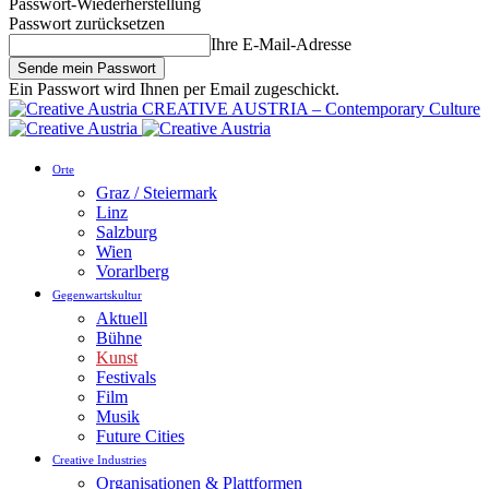
Passwort-Wiederherstellung
Passwort zurücksetzen
Ihre E-Mail-Adresse
Ein Passwort wird Ihnen per Email zugeschickt.
CREATIVE AUSTRIA – Contemporary Culture
Orte
Graz / Steiermark
Linz
Salzburg
Wien
Vorarlberg
Gegenwartskultur
Aktuell
Bühne
Kunst
Festivals
Film
Musik
Future Cities
Creative Industries
Organisationen & Plattformen