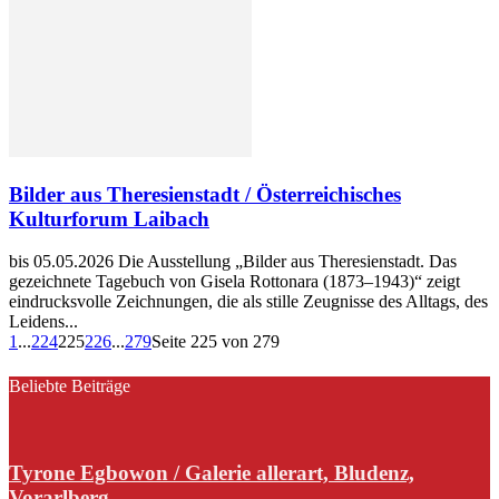
Bilder aus Theresienstadt / Österreichisches
Kulturforum Laibach
bis 05.05.2026 Die Ausstellung „Bilder aus Theresienstadt. Das
gezeichnete Tagebuch von Gisela Rottonara (1873–1943)“ zeigt
eindrucksvolle Zeichnungen, die als stille Zeugnisse des Alltags, des
Leidens...
1
...
224
225
226
...
279
Seite 225 von 279
Beliebte Beiträge
Tyrone Egbowon / Galerie allerart, Bludenz,
Vorarlberg