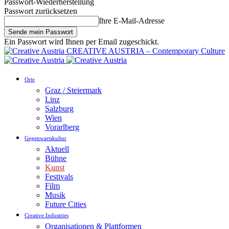
Passwort-Wiederherstellung
Passwort zurücksetzen
Ihre E-Mail-Adresse
Ein Passwort wird Ihnen per Email zugeschickt.
CREATIVE AUSTRIA – Contemporary Culture
Orte
Graz / Steiermark
Linz
Salzburg
Wien
Vorarlberg
Gegenwartskultur
Aktuell
Bühne
Kunst
Festivals
Film
Musik
Future Cities
Creative Industries
Organisationen & Plattformen