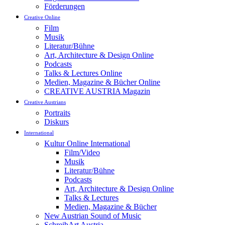
Förderungen
Creative Online
Film
Musik
Literatur/Bühne
Art, Architecture & Design Online
Podcasts
Talks & Lectures Online
Medien, Magazine & Bücher Online
CREATIVE AUSTRIA Magazin
Creative Austrians
Portraits
Diskurs
International
Kultur Online International
Film/Video
Musik
Literatur/Bühne
Podcasts
Art, Architecture & Design Online
Talks & Lectures
Medien, Magazine & Bücher
New Austrian Sound of Music
SchreibArt Austria