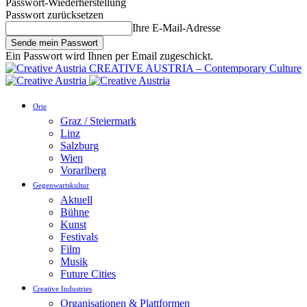
Passwort-Wiederherstellung
Passwort zurücksetzen
Ihre E-Mail-Adresse
Ein Passwort wird Ihnen per Email zugeschickt.
CREATIVE AUSTRIA – Contemporary Culture
Orte
Graz / Steiermark
Linz
Salzburg
Wien
Vorarlberg
Gegenwartskultur
Aktuell
Bühne
Kunst
Festivals
Film
Musik
Future Cities
Creative Industries
Organisationen & Plattformen