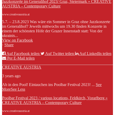
Jazzkonzerte im Generalihof 2023/ Graz, Steiermark » CREATIVE
AUSTRIA – Contemporary Culture
www.creativeaustria.at
5.7. – 23.8.2023 Was wäre ein Sommer in Graz ohne Jazzkonzerte
im Generalihof? Jeweils mittwochs um 19.30 finden Konzerte in
einem der schönsten Höfe der Grazer Innenstadt statt: Von der
ukrainis...
View on Facebook
·
Share
Auf Facebook teilen
Auf Twitter teilen
Auf LinkedIn teilen
Per E-Mail teilen
CREATIVE AUSTRIA
3 years ago
Ab in den Pool! Eintauchen ins Poolbar Festival 2023!
...
See
More
See Less
Poolbar Festival 2023 / various locations, Feldkirch, Vorarlberg »
CREATIVE AUSTRIA – Contemporary Culture
www.creativeaustria.at