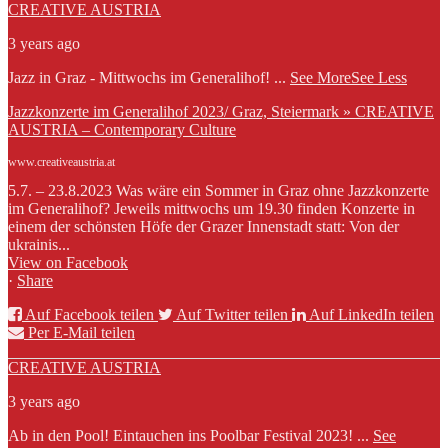
CREATIVE AUSTRIA
3 years ago
Jazz in Graz - Mittwochs im Generalihof!
...
See More
See Less
Jazzkonzerte im Generalihof 2023/ Graz, Steiermark » CREATIVE
AUSTRIA – Contemporary Culture
www.creativeaustria.at
5.7. – 23.8.2023 Was wäre ein Sommer in Graz ohne Jazzkonzerte
im Generalihof? Jeweils mittwochs um 19.30 finden Konzerte in
einem der schönsten Höfe der Grazer Innenstadt statt: Von der
ukrainis...
View on Facebook
·
Share
Auf Facebook teilen
Auf Twitter teilen
Auf LinkedIn teilen
Per E-Mail teilen
CREATIVE AUSTRIA
3 years ago
Ab in den Pool! Eintauchen ins Poolbar Festival 2023!
...
See