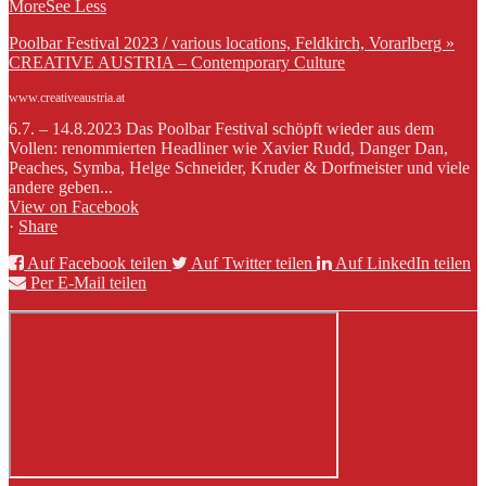
More
See Less
Poolbar Festival 2023 / various locations, Feldkirch, Vorarlberg »
CREATIVE AUSTRIA – Contemporary Culture
www.creativeaustria.at
6.7. – 14.8.2023 Das Poolbar Festival schöpft wieder aus dem
Vollen: renommierten Headliner wie Xavier Rudd, Danger Dan,
Peaches, Symba, Helge Schneider, Kruder & Dorfmeister und viele
andere geben...
View on Facebook
·
Share
Auf Facebook teilen
Auf Twitter teilen
Auf LinkedIn teilen
Per E-Mail teilen