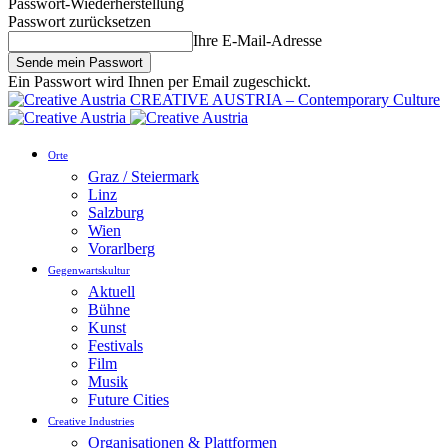
Passwort-Wiederherstellung
Passwort zurücksetzen
Ihre E-Mail-Adresse
Ein Passwort wird Ihnen per Email zugeschickt.
CREATIVE AUSTRIA – Contemporary Culture
Orte
Graz / Steiermark
Linz
Salzburg
Wien
Vorarlberg
Gegenwartskultur
Aktuell
Bühne
Kunst
Festivals
Film
Musik
Future Cities
Creative Industries
Organisationen & Plattformen