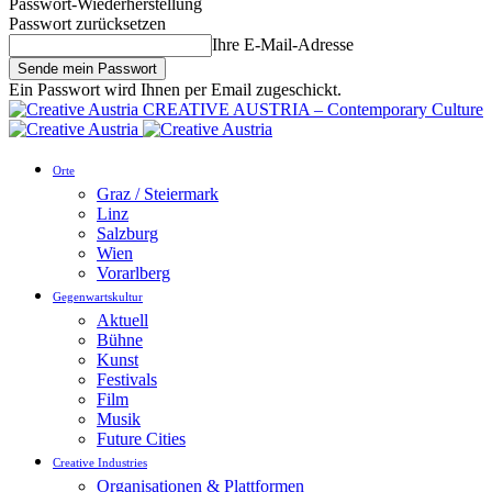
Passwort-Wiederherstellung
Passwort zurücksetzen
Ihre E-Mail-Adresse
Ein Passwort wird Ihnen per Email zugeschickt.
CREATIVE AUSTRIA – Contemporary Culture
Orte
Graz / Steiermark
Linz
Salzburg
Wien
Vorarlberg
Gegenwartskultur
Aktuell
Bühne
Kunst
Festivals
Film
Musik
Future Cities
Creative Industries
Organisationen & Plattformen