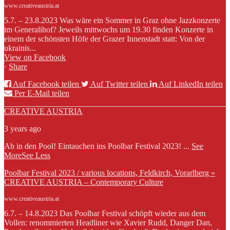
www.creativeaustria.at
5.7. – 23.8.2023 Was wäre ein Sommer in Graz ohne Jazzkonzerte
im Generalihof? Jeweils mittwochs um 19.30 finden Konzerte in
einem der schönsten Höfe der Grazer Innenstadt statt: Von der
ukrainis...
View on Facebook
·
Share
Auf Facebook teilen
Auf Twitter teilen
Auf LinkedIn teilen
Per E-Mail teilen
CREATIVE AUSTRIA
3 years ago
Ab in den Pool! Eintauchen ins Poolbar Festival 2023!
...
See
More
See Less
Poolbar Festival 2023 / various locations, Feldkirch, Vorarlberg »
CREATIVE AUSTRIA – Contemporary Culture
www.creativeaustria.at
6.7. – 14.8.2023 Das Poolbar Festival schöpft wieder aus dem
Vollen: renommierten Headliner wie Xavier Rudd, Danger Dan,