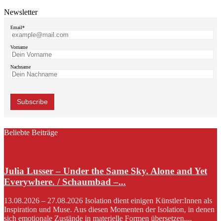
Newsletter
Email*
Vorname
Nachname
Beliebte Beiträge
Julia Lusser – Under the Same Sky. Alone and Yet
Everywhere. / Schaumbad –...
13.08.2026 – 27.08.2026 Isolation dient einigen Künstler:Innen als
Inspiration und Muse. Aus diesen Momenten der Isolation, in denen
sich emotionale Zustände in materielle Formen übersetzen,...