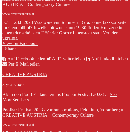
AUSTRIA – Contemporary Culture
www.creativeaustria.at
5.7. – 23.8.2023 Was wäre ein Sommer in Graz ohne Jazzkonzerte
im Generalihof? Jeweils mittwochs um 19.30 finden Konzerte in
einem der schönsten Höfe der Grazer Innenstadt statt: Von der
ukrainis...
View on Facebook
·
Share
Auf Facebook teilen
Auf Twitter teilen
Auf LinkedIn teilen
Per E-Mail teilen
CREATIVE AUSTRIA
3 years ago
Ab in den Pool! Eintauchen ins Poolbar Festival 2023!
...
See
More
See Less
Poolbar Festival 2023 / various locations, Feldkirch, Vorarlberg »
CREATIVE AUSTRIA – Contemporary Culture
www.creativeaustria.at