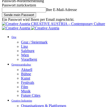
Passwort-Wiederherstellung
Passwort zurücksetzen
Ihre E-Mail-Adresse
Ein Passwort wird Ihnen per Email zugeschickt.
CREATIVE AUSTRIA – Contemporary Culture
Orte
Graz / Steiermark
Linz
Salzburg
Wien
Vorarlberg
Gegenwartskultur
Aktuell
Bühne
Kunst
Festivals
Film
Musik
Future Cities
Creative Industries
Organisationen & Plattformen