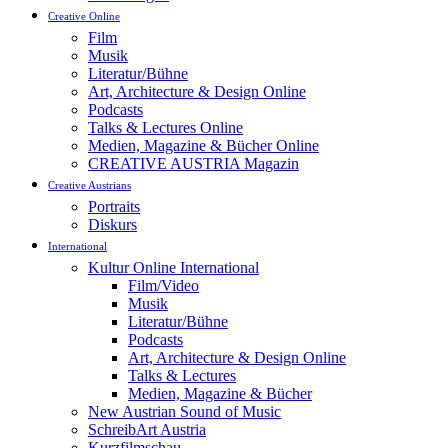
Creative Online
Film
Musik
Literatur/Bühne
Art, Architecture & Design Online
Podcasts
Talks & Lectures Online
Medien, Magazine & Bücher Online
CREATIVE AUSTRIA Magazin
Creative Austrians
Portraits
Diskurs
International
Kultur Online International
Film/Video
Musik
Literatur/Bühne
Podcasts
Art, Architecture & Design Online
Talks & Lectures
Medien, Magazine & Bücher
New Austrian Sound of Music
SchreibArt Austria
Kurzfilmschau