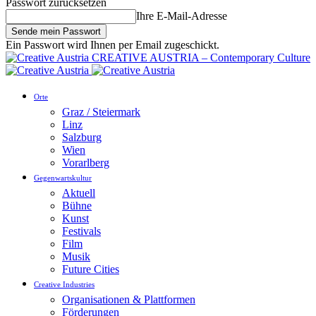
Passwort zurücksetzen
Ihre E-Mail-Adresse
Ein Passwort wird Ihnen per Email zugeschickt.
CREATIVE AUSTRIA – Contemporary Culture
Orte
Graz / Steiermark
Linz
Salzburg
Wien
Vorarlberg
Gegenwartskultur
Aktuell
Bühne
Kunst
Festivals
Film
Musik
Future Cities
Creative Industries
Organisationen & Plattformen
Förderungen