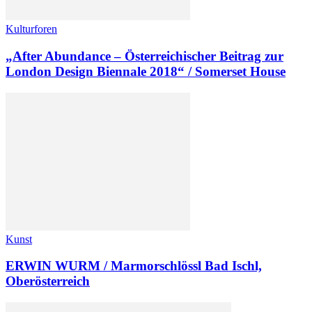
Kulturforen
„After Abundance – Österreichischer Beitrag zur
London Design Biennale 2018“ / Somerset House
Kunst
ERWIN WURM / Marmorschlössl Bad Ischl,
Oberösterreich