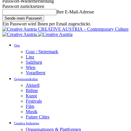
Passwort-Wiederherstellung
Passwort zurücksetzen
Ihre E-Mail-Adresse
Ein Passwort wird Ihnen per Email zugeschickt.
CREATIVE AUSTRIA – Contemporary Culture
Orte
Graz / Steiermark
Linz
Salzburg
Wien
Vorarlberg
Gegenwartskultur
Aktuell
Bühne
Kunst
Festivals
Film
Musik
Future Cities
Creative Industries
Organisationen & Plattformen