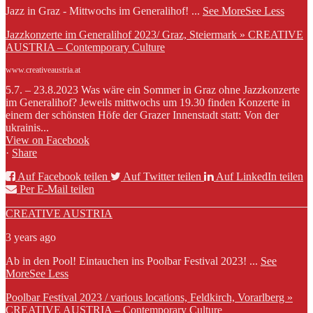
Jazz in Graz - Mittwochs im Generalihof!
...
See More
See Less
Jazzkonzerte im Generalihof 2023/ Graz, Steiermark » CREATIVE
AUSTRIA – Contemporary Culture
www.creativeaustria.at
5.7. – 23.8.2023 Was wäre ein Sommer in Graz ohne Jazzkonzerte
im Generalihof? Jeweils mittwochs um 19.30 finden Konzerte in
einem der schönsten Höfe der Grazer Innenstadt statt: Von der
ukrainis...
View on Facebook
·
Share
Auf Facebook teilen
Auf Twitter teilen
Auf LinkedIn teilen
Per E-Mail teilen
CREATIVE AUSTRIA
3 years ago
Ab in den Pool! Eintauchen ins Poolbar Festival 2023!
...
See
More
See Less
Poolbar Festival 2023 / various locations, Feldkirch, Vorarlberg »
CREATIVE AUSTRIA – Contemporary Culture