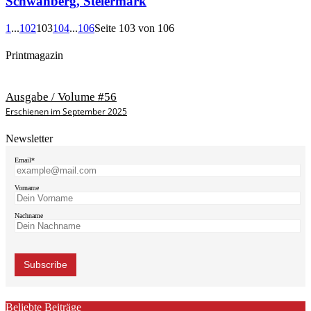
Schwanberg, Steiermark
1
...
102
103
104
...
106
Seite 103 von 106
Printmagazin
Ausgabe / Volume #56
Erschienen im September 2025
Newsletter
Email*
Vorname
Nachname
Beliebte Beiträge