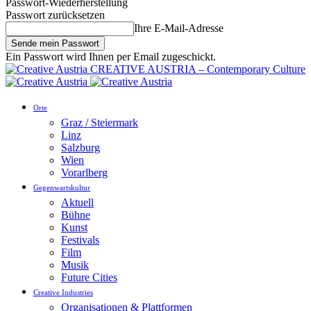
Passwort-Wiederherstellung
Passwort zurücksetzen
Ihre E-Mail-Adresse
Ein Passwort wird Ihnen per Email zugeschickt.
CREATIVE AUSTRIA – Contemporary Culture
Orte
Graz / Steiermark
Linz
Salzburg
Wien
Vorarlberg
Gegenwartskultur
Aktuell
Bühne
Kunst
Festivals
Film
Musik
Future Cities
Creative Industries
Organisationen & Plattformen