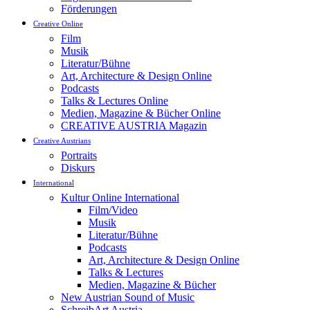
Förderungen
Creative Online
Film
Musik
Literatur/Bühne
Art, Architecture & Design Online
Podcasts
Talks & Lectures Online
Medien, Magazine & Bücher Online
CREATIVE AUSTRIA Magazin
Creative Austrians
Portraits
Diskurs
International
Kultur Online International
Film/Video
Musik
Literatur/Bühne
Podcasts
Art, Architecture & Design Online
Talks & Lectures
Medien, Magazine & Bücher
New Austrian Sound of Music
SchreibArt Austria