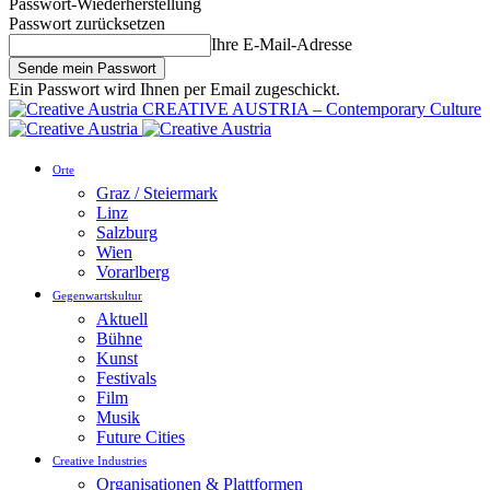
Passwort-Wiederherstellung
Passwort zurücksetzen
Ihre E-Mail-Adresse
Ein Passwort wird Ihnen per Email zugeschickt.
CREATIVE AUSTRIA – Contemporary Culture
Orte
Graz / Steiermark
Linz
Salzburg
Wien
Vorarlberg
Gegenwartskultur
Aktuell
Bühne
Kunst
Festivals
Film
Musik
Future Cities
Creative Industries
Organisationen & Plattformen