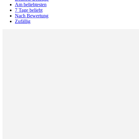
Am beliebtesten
7 Tage beliebt
Nach Bewertung
Zufällig