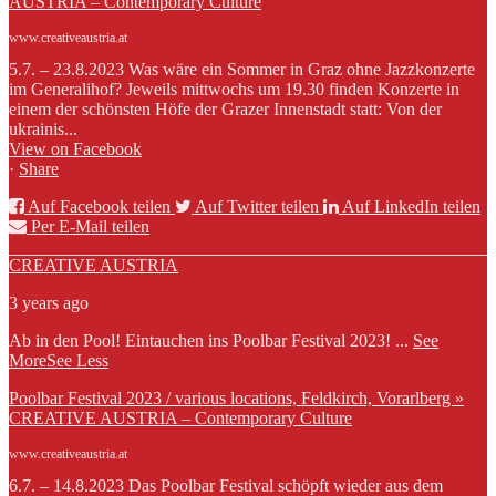
AUSTRIA – Contemporary Culture
www.creativeaustria.at
5.7. – 23.8.2023 Was wäre ein Sommer in Graz ohne Jazzkonzerte
im Generalihof? Jeweils mittwochs um 19.30 finden Konzerte in
einem der schönsten Höfe der Grazer Innenstadt statt: Von der
ukrainis...
View on Facebook
·
Share
Auf Facebook teilen
Auf Twitter teilen
Auf LinkedIn teilen
Per E-Mail teilen
CREATIVE AUSTRIA
3 years ago
Ab in den Pool! Eintauchen ins Poolbar Festival 2023!
...
See
More
See Less
Poolbar Festival 2023 / various locations, Feldkirch, Vorarlberg »
CREATIVE AUSTRIA – Contemporary Culture
www.creativeaustria.at
6.7. – 14.8.2023 Das Poolbar Festival schöpft wieder aus dem