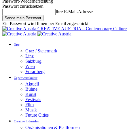
Passwort-Wiederherstellung
Passwort zurücksetzen
Ihre E-Mail-Adresse
Ein Passwort wird Ihnen per Email zugeschickt.
CREATIVE AUSTRIA – Contemporary Culture
Orte
Graz / Steiermark
Linz
Salzburg
Wien
Vorarlberg
Gegenwartskultur
Aktuell
Bühne
Kunst
Festivals
Film
Musik
Future Cities
Creative Industries
Organisationen & Plattformen