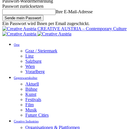
Passwort-Wiederherstellung
Passwort zurücksetzen
Ihre E-Mail-Adresse
Ein Passwort wird Ihnen per Email zugeschickt.
CREATIVE AUSTRIA – Contemporary Culture
Orte
Graz / Steiermark
Linz
Salzburg
Wien
Vorarlberg
Gegenwartskultur
Aktuell
Bühne
Kunst
Festivals
Film
Musik
Future Cities
Creative Industries
Organisationen & Plattformen