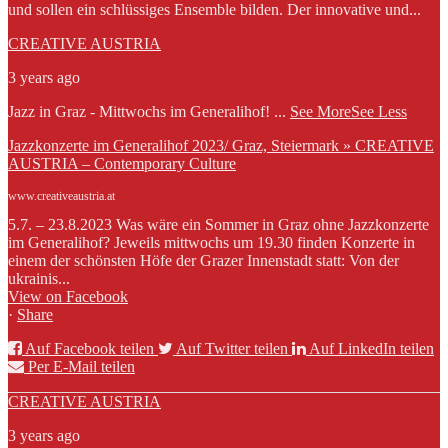
und sollen ein schlüssiges Ensemble bilden. Der innovative und...
CREATIVE AUSTRIA
3 years ago
Jazz in Graz - Mittwochs im Generalihof!
...
See More
See Less
Jazzkonzerte im Generalihof 2023/ Graz, Steiermark » CREATIVE
AUSTRIA – Contemporary Culture
www.creativeaustria.at
5.7. – 23.8.2023 Was wäre ein Sommer in Graz ohne Jazzkonzerte
im Generalihof? Jeweils mittwochs um 19.30 finden Konzerte in
einem der schönsten Höfe der Grazer Innenstadt statt: Von der
ukrainis...
View on Facebook
·
Share
Auf Facebook teilen
Auf Twitter teilen
Auf LinkedIn teilen
Per E-Mail teilen
CREATIVE AUSTRIA
3 years ago