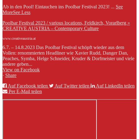
Ab in den Pool! Eintauchen ins Poolbar Festival 2023!
...
See
More
See Less
Poolbar Festival 2023 / various locations, Feldkirch, Vorarlberg »
CREATIVE AUSTRIA – Contemporary Culture
www.creativeaustria.at
6.7. – 14.8.2023 Das Poolbar Festival schöpft wieder aus dem
Vollen: renommierten Headliner wie Xavier Rudd, Danger Dan,
Peaches, Symba, Helge Schneider, Kruder & Dorfmeister und viele
andere geben...
View on Facebook
·
Share
Auf Facebook teilen
Auf Twitter teilen
Auf LinkedIn teilen
Per E-Mail teilen