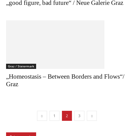
„good figure, bad future“ / Neue Galerie Graz
Graz / Steiermark
„Homeostasis – Between Borders and Flows“/
Graz
1
2
3