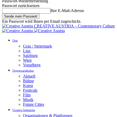
Passwort-Wiederherstellung
Passwort zurücksetzen
Ihre E-Mail-Adresse
Ein Passwort wird Ihnen per Email zugeschickt.
CREATIVE AUSTRIA – Contemporary Culture
Orte
Graz / Steiermark
Linz
Salzburg
Wien
Vorarlberg
Gegenwartskultur
Aktuell
Bühne
Kunst
Festivals
Film
Musik
Future Cities
Creative Industries
Organisationen & Plattformen