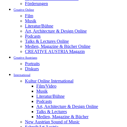
Förderungen
Creative Online
Film
Musik
Literatur/Bühne
Art, Architecture & Design Online
Podcasts
Talks & Lectures Online
Medien, Magazine & Bücher Online
CREATIVE AUSTRIA Magazin
Creative Austrians
Portraits
Diskurs
International
Kultur Online International
Film/Video
Musik
Literatur/Bühne
Podcasts
Art, Architecture & Design Online
Talks & Lectures
Medien, Magazine & Bücher
New Austrian Sound of Music
SchreibArt Austria