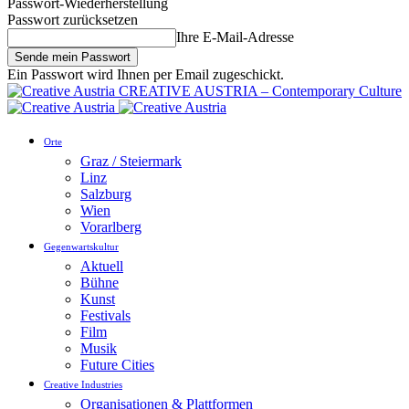
Passwort-Wiederherstellung
Passwort zurücksetzen
Ihre E-Mail-Adresse
Ein Passwort wird Ihnen per Email zugeschickt.
CREATIVE AUSTRIA – Contemporary Culture
Orte
Graz / Steiermark
Linz
Salzburg
Wien
Vorarlberg
Gegenwartskultur
Aktuell
Bühne
Kunst
Festivals
Film
Musik
Future Cities
Creative Industries
Organisationen & Plattformen