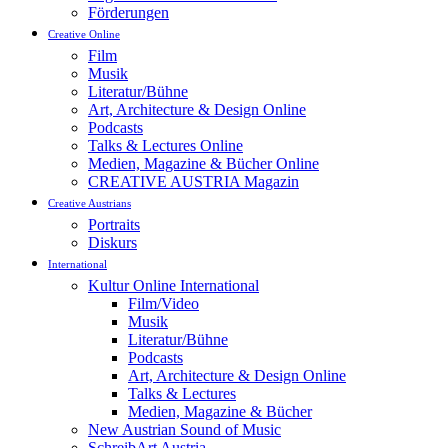
Förderungen
Creative Online
Film
Musik
Literatur/Bühne
Art, Architecture & Design Online
Podcasts
Talks & Lectures Online
Medien, Magazine & Bücher Online
CREATIVE AUSTRIA Magazin
Creative Austrians
Portraits
Diskurs
International
Kultur Online International
Film/Video
Musik
Literatur/Bühne
Podcasts
Art, Architecture & Design Online
Talks & Lectures
Medien, Magazine & Bücher
New Austrian Sound of Music
SchreibArt Austria