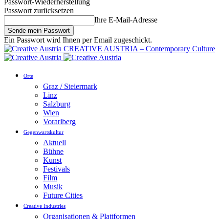
Passwort-Wiederherstellung
Passwort zurücksetzen
Ihre E-Mail-Adresse
Ein Passwort wird Ihnen per Email zugeschickt.
CREATIVE AUSTRIA – Contemporary Culture
Orte
Graz / Steiermark
Linz
Salzburg
Wien
Vorarlberg
Gegenwartskultur
Aktuell
Bühne
Kunst
Festivals
Film
Musik
Future Cities
Creative Industries
Organisationen & Plattformen