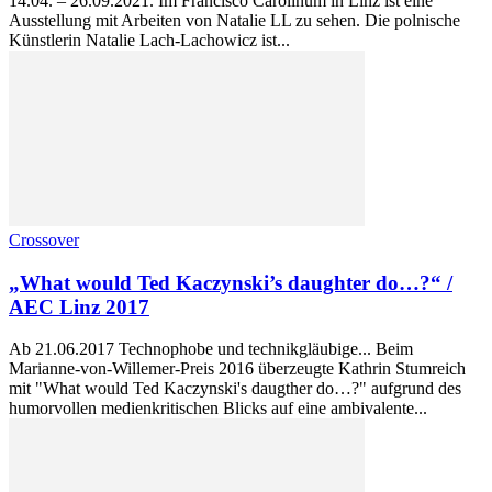
14.04. – 26.09.2021. Im Francisco Carolinum in Linz ist eine
Ausstellung mit Arbeiten von Natalie LL zu sehen. Die polnische
Künstlerin Natalie Lach-Lachowicz ist...
Crossover
„What would Ted Kaczynski’s daughter do…?“ /
AEC Linz 2017
Ab 21.06.2017 Technophobe und technikgläubige... Beim
Marianne-von-Willemer-Preis 2016 überzeugte Kathrin Stumreich
mit "What would Ted Kaczynski's daugther do…?" aufgrund des
humorvollen medienkritischen Blicks auf eine ambivalente...