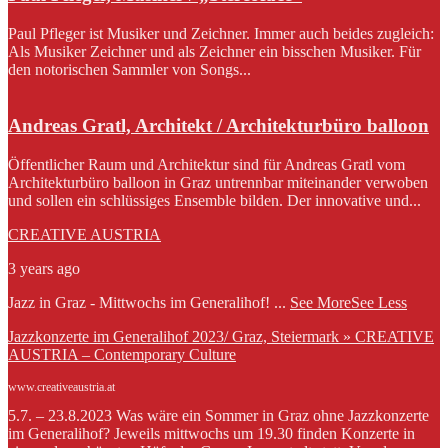
Paul Pfleger ist Musiker und Zeichner. Immer auch beides zugleich:
Als Musiker Zeichner und als Zeichner ein bisschen Musiker. Für
den notorischen Sammler von Songs...
Andreas Gratl, Architekt / Architekturbüro balloon
Öffentlicher Raum und Architektur sind für Andreas Gratl vom
Architekturbüro balloon in Graz untrennbar miteinander verwoben
und sollen ein schlüssiges Ensemble bilden. Der innovative und...
CREATIVE AUSTRIA
3 years ago
Jazz in Graz - Mittwochs im Generalihof!
...
See More
See Less
Jazzkonzerte im Generalihof 2023/ Graz, Steiermark » CREATIVE
AUSTRIA – Contemporary Culture
www.creativeaustria.at
5.7. – 23.8.2023 Was wäre ein Sommer in Graz ohne Jazzkonzerte
im Generalihof? Jeweils mittwochs um 19.30 finden Konzerte in