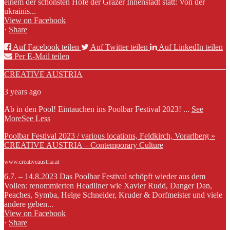
einem der schönsten Höfe der Grazer Innenstadt statt: Von der
ukrainis...
View on Facebook
·
Share
Auf Facebook teilen
Auf Twitter teilen
Auf LinkedIn teilen
Per E-Mail teilen
CREATIVE AUSTRIA
3 years ago
Ab in den Pool! Eintauchen ins Poolbar Festival 2023!
...
See
More
See Less
Poolbar Festival 2023 / various locations, Feldkirch, Vorarlberg »
CREATIVE AUSTRIA – Contemporary Culture
www.creativeaustria.at
6.7. – 14.8.2023 Das Poolbar Festival schöpft wieder aus dem
Vollen: renommierten Headliner wie Xavier Rudd, Danger Dan,
Peaches, Symba, Helge Schneider, Kruder & Dorfmeister und viele
andere geben...
View on Facebook
·
Share