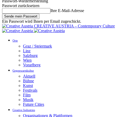
Passwort-Wiederherstellung
Passwort zurücksetzen
Ihre E-Mail-Adresse
Ein Passwort wird Ihnen per Email zugeschickt.
CREATIVE AUSTRIA – Contemporary Culture
Orte
Graz / Steiermark
Linz
Salzburg
Wien
Vorarlberg
Gegenwartskultur
Aktuell
Bühne
Kunst
Festivals
Film
Musik
Future Cities
Creative Industries
Organisationen & Plattformen