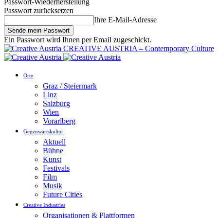
Passwort-Wiederherstellung
Passwort zurücksetzen
Ihre E-Mail-Adresse
Ein Passwort wird Ihnen per Email zugeschickt.
CREATIVE AUSTRIA – Contemporary Culture
Orte
Graz / Steiermark
Linz
Salzburg
Wien
Vorarlberg
Gegenwartskultur
Aktuell
Bühne
Kunst
Festivals
Film
Musik
Future Cities
Creative Industries
Organisationen & Plattformen