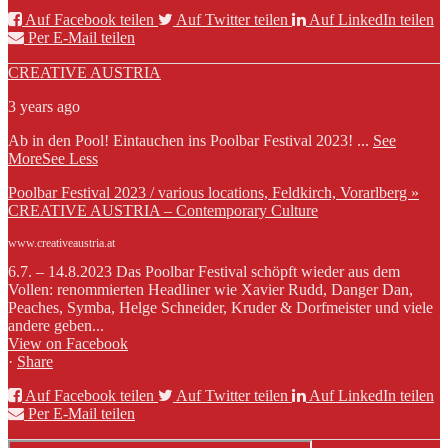
Auf Facebook teilen
Auf Twitter teilen
Auf LinkedIn teilen
Per E-Mail teilen
CREATIVE AUSTRIA
3 years ago
Ab in den Pool! Eintauchen ins Poolbar Festival 2023!
...
See
More
See Less
Poolbar Festival 2023 / various locations, Feldkirch, Vorarlberg »
CREATIVE AUSTRIA – Contemporary Culture
www.creativeaustria.at
6.7. – 14.8.2023 Das Poolbar Festival schöpft wieder aus dem
Vollen: renommierten Headliner wie Xavier Rudd, Danger Dan,
Peaches, Symba, Helge Schneider, Kruder & Dorfmeister und viele
andere geben...
View on Facebook
·
Share
Auf Facebook teilen
Auf Twitter teilen
Auf LinkedIn teilen
Per E-Mail teilen