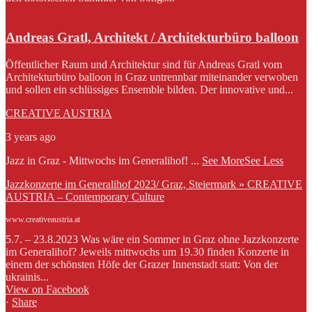
Andreas Gratl, Architekt / Architekturbüro balloon
Öffentlicher Raum und Architektur sind für Andreas Gratl vom
Architekturbüro balloon in Graz untrennbar miteinander verwoben
und sollen ein schlüssiges Ensemble bilden. Der innovative und...
CREATIVE AUSTRIA
3 years ago
Jazz in Graz - Mittwochs im Generalihof!
...
See More
See Less
Jazzkonzerte im Generalihof 2023/ Graz, Steiermark » CREATIVE
AUSTRIA – Contemporary Culture
www.creativeaustria.at
5.7. – 23.8.2023 Was wäre ein Sommer in Graz ohne Jazzkonzerte
im Generalihof? Jeweils mittwochs um 19.30 finden Konzerte in
einem der schönsten Höfe der Grazer Innenstadt statt: Von der
ukrainis...
View on Facebook
·
Share