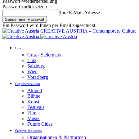
Passwort-Wiederherstellung
Passwort zurücksetzen
Ihre E-Mail-Adresse
Ein Passwort wird Ihnen per Email zugeschickt.
CREATIVE AUSTRIA – Contemporary Culture
Orte
Graz / Steiermark
Linz
Salzburg
Wien
Vorarlberg
Gegenwartskultur
Aktuell
Bühne
Kunst
Festivals
Film
Musik
Future Cities
Creative Industries
Organisationen & Plattformen