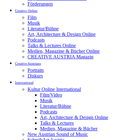
Förderungen
Creative Online
Film
Musik
Literatur/Bühne
Art, Architecture & Design Online
Podcasts
Talks & Lectures Online
Medien, Magazine & Bücher Online
CREATIVE AUSTRIA Magazin
Creative Austrians
Portraits
Diskurs
International
Kultur Online International
Film/Video
Musik
Literatur/Bühne
Podcasts
Art, Architecture & Design Online
Talks & Lectures
Medien, Magazine & Bücher
New Austrian Sound of Music
SchreibArt Austria