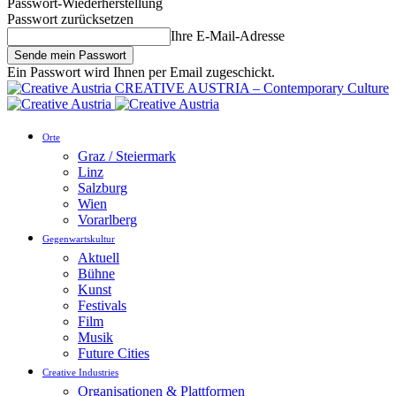
Passwort-Wiederherstellung
Passwort zurücksetzen
Ihre E-Mail-Adresse
Ein Passwort wird Ihnen per Email zugeschickt.
CREATIVE AUSTRIA – Contemporary Culture
Orte
Graz / Steiermark
Linz
Salzburg
Wien
Vorarlberg
Gegenwartskultur
Aktuell
Bühne
Kunst
Festivals
Film
Musik
Future Cities
Creative Industries
Organisationen & Plattformen