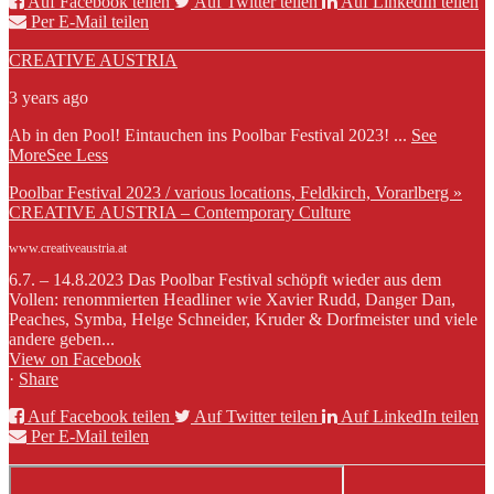
Auf Facebook teilen
Auf Twitter teilen
Auf LinkedIn teilen
Per E-Mail teilen
CREATIVE AUSTRIA
3 years ago
Ab in den Pool! Eintauchen ins Poolbar Festival 2023!
...
See
More
See Less
Poolbar Festival 2023 / various locations, Feldkirch, Vorarlberg »
CREATIVE AUSTRIA – Contemporary Culture
www.creativeaustria.at
6.7. – 14.8.2023 Das Poolbar Festival schöpft wieder aus dem
Vollen: renommierten Headliner wie Xavier Rudd, Danger Dan,
Peaches, Symba, Helge Schneider, Kruder & Dorfmeister und viele
andere geben...
View on Facebook
·
Share
Auf Facebook teilen
Auf Twitter teilen
Auf LinkedIn teilen
Per E-Mail teilen