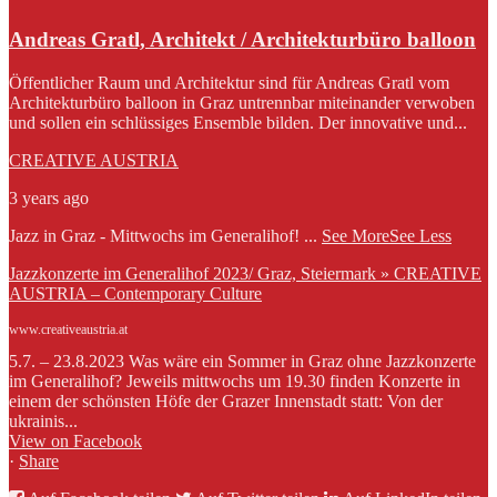
Andreas Gratl, Architekt / Architekturbüro balloon
Öffentlicher Raum und Architektur sind für Andreas Gratl vom
Architekturbüro balloon in Graz untrennbar miteinander verwoben
und sollen ein schlüssiges Ensemble bilden. Der innovative und...
CREATIVE AUSTRIA
3 years ago
Jazz in Graz - Mittwochs im Generalihof!
...
See More
See Less
Jazzkonzerte im Generalihof 2023/ Graz, Steiermark » CREATIVE
AUSTRIA – Contemporary Culture
www.creativeaustria.at
5.7. – 23.8.2023 Was wäre ein Sommer in Graz ohne Jazzkonzerte
im Generalihof? Jeweils mittwochs um 19.30 finden Konzerte in
einem der schönsten Höfe der Grazer Innenstadt statt: Von der
ukrainis...
View on Facebook
·
Share