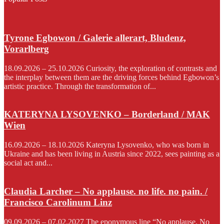
Tyrone Egbowon / Galerie allerart, Bludenz,
Vorarlberg
18.09.2026 – 25.10.2026 Curiosity, the exploration of contrasts and
the interplay between them are the driving forces behind Egbowon’s
artistic practice. Through the transformation of...
KATERYNA LYSOVENKO – Borderland / MAK
Wien
16.09.2026 – 18.10.2026 Kateryna Lysovenko, who was born in
Ukraine and has been living in Austria since 2022, sees painting as a
social act and...
Claudia Larcher – No applause. no life. no pain. /
Francisco Carolinum Linz
09.09.2026 – 07.02.2027 The eponymous line “No applause. No