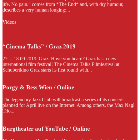
life. No pain.” comes from *The End* and, with dry humour,
describes a very human longing:...
Videos
“Cinema Talks” / Graz 2019
27. – 18.09.2019; Graz. Have you heard? Graz has a new
international film festival! The Cinema Talks Filmfestival at
Schubertkino Graz starts its first round with...
Porgy & Bess Wien / Online
The legendary Jazz Club will broadcast a series of its concerts
planned for April live on the Internet. Among others, the Max Nagl
Trio...
Burgtheater auf YouTube / Online