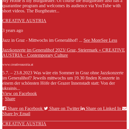
My Home is my Burgtheater: Of course the Burgtheater also has a
quarantine program and welcomes its audience via YouTube with
short videos. The Burgtheater...
CREATIVE AUSTRIA
3 years ago
Jazz in Graz - Mittwochs im Generalihof!
...
See More
See Less
Jazzkonzerte im Generalihof 2023/ Graz, Steiermark » CREATIVE
AUSTRIA – Contemporary Culture
www.creativeaustria.at
5.7. – 23.8.2023 Was wäre ein Sommer in Graz ohne Jazzkonzerte
im Generalihof? Jeweils mittwochs um 19.30 finden Konzerte in
einem der schönsten Höfe der Grazer Innenstadt statt: Von der
ukrainis...
View on Facebook
·
Share
Share on Facebook
Share on Twitter
Share on Linked In
Share by Email
CREATIVE AUSTRIA