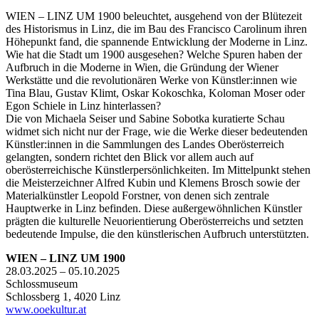
WIEN – LINZ UM 1900 beleuchtet, ausgehend von der Blütezeit
des Historismus in Linz, die im Bau des Francisco Carolinum ihren
Höhepunkt fand, die spannende Entwicklung der Moderne in Linz.
Wie hat die Stadt um 1900 ausgesehen? Welche Spuren haben der
Aufbruch in die Moderne in Wien, die Gründung der Wiener
Werkstätte und die revolutionären Werke von Künstler:innen wie
Tina Blau, Gustav Klimt, Oskar Kokoschka, Koloman Moser oder
Egon Schiele in Linz hinterlassen?
Die von Michaela Seiser und Sabine Sobotka kuratierte Schau
widmet sich nicht nur der Frage, wie die Werke dieser bedeutenden
Künstler:innen in die Sammlungen des Landes Oberösterreich
gelangten, sondern richtet den Blick vor allem auch auf
oberösterreichische Künstlerpersönlichkeiten. Im Mittelpunkt stehen
die Meisterzeichner Alfred Kubin und Klemens Brosch sowie der
Materialkünstler Leopold Forstner, von denen sich zentrale
Hauptwerke in Linz befinden. Diese außergewöhnlichen Künstler
prägten die kulturelle Neuorientierung Oberösterreichs und setzten
bedeutende Impulse, die den künstlerischen Aufbruch unterstützten.
WIEN – LINZ UM 1900
28.03.2025 – 05.10.2025
Schlossmuseum
Schlossberg 1, 4020 Linz
www.ooekultur.at