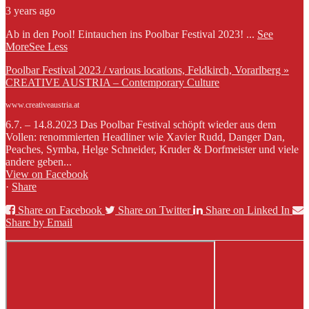
3 years ago
Ab in den Pool! Eintauchen ins Poolbar Festival 2023!
...
See
More
See Less
Poolbar Festival 2023 / various locations, Feldkirch, Vorarlberg »
CREATIVE AUSTRIA – Contemporary Culture
www.creativeaustria.at
6.7. – 14.8.2023 Das Poolbar Festival schöpft wieder aus dem
Vollen: renommierten Headliner wie Xavier Rudd, Danger Dan,
Peaches, Symba, Helge Schneider, Kruder & Dorfmeister und viele
andere geben...
View on Facebook
·
Share
Share on Facebook
Share on Twitter
Share on Linked In
Share by Email