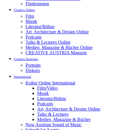
Förderungen
Creative Online
Film
Musik
Literatur/Bühne
Art, Architecture & Design Online
Podcasts
Talks & Lectures Online
Medien, Magazine & Bücher Online
CREATIVE AUSTRIA Magazin
Creative Austrians
Portraits
Diskurs
International
Kultur Online International
Film/Video
Musik
Literatur/Bühne
Podcasts
Art, Architecture & Design Online
Talks & Lectures
Medien, Magazine & Bücher
New Austrian Sound of Music
SchreibArt Austria