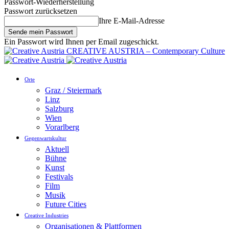
Passwort-Wiederherstellung
Passwort zurücksetzen
Ihre E-Mail-Adresse
Ein Passwort wird Ihnen per Email zugeschickt.
CREATIVE AUSTRIA – Contemporary Culture
Orte
Graz / Steiermark
Linz
Salzburg
Wien
Vorarlberg
Gegenwartskultur
Aktuell
Bühne
Kunst
Festivals
Film
Musik
Future Cities
Creative Industries
Organisationen & Plattformen