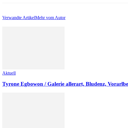
Verwandte Artikel
Mehr vom Autor
Aktuell
Tyrone Egbowon / Galerie allerart, Bludenz, Vorarlb