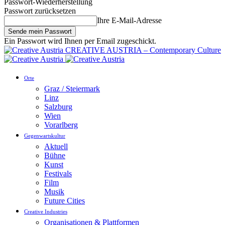
Passwort-Wiederherstellung
Passwort zurücksetzen
Ihre E-Mail-Adresse
Ein Passwort wird Ihnen per Email zugeschickt.
CREATIVE AUSTRIA – Contemporary Culture
Orte
Graz / Steiermark
Linz
Salzburg
Wien
Vorarlberg
Gegenwartskultur
Aktuell
Bühne
Kunst
Festivals
Film
Musik
Future Cities
Creative Industries
Organisationen & Plattformen