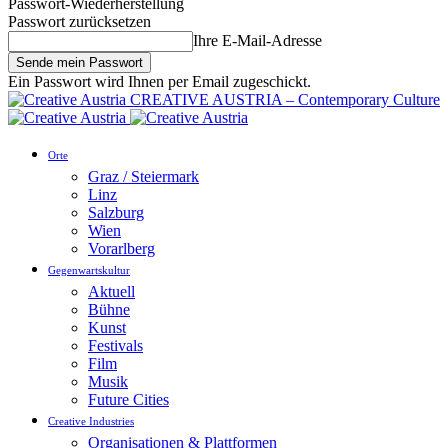
Passwort-Wiederherstellung
Passwort zurücksetzen
Ihre E-Mail-Adresse
Ein Passwort wird Ihnen per Email zugeschickt.
CREATIVE AUSTRIA – Contemporary Culture
Orte
Graz / Steiermark
Linz
Salzburg
Wien
Vorarlberg
Gegenwartskultur
Aktuell
Bühne
Kunst
Festivals
Film
Musik
Future Cities
Creative Industries
Organisationen & Plattformen