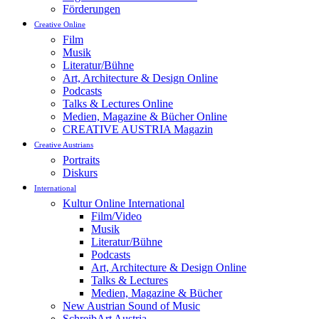
Förderungen
Creative Online
Film
Musik
Literatur/Bühne
Art, Architecture & Design Online
Podcasts
Talks & Lectures Online
Medien, Magazine & Bücher Online
CREATIVE AUSTRIA Magazin
Creative Austrians
Portraits
Diskurs
International
Kultur Online International
Film/Video
Musik
Literatur/Bühne
Podcasts
Art, Architecture & Design Online
Talks & Lectures
Medien, Magazine & Bücher
New Austrian Sound of Music
SchreibArt Austria