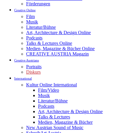
Förderungen
Creative Online
Film
Musik
Literatur/Bühne
Art, Architecture & Design Online
Podcasts
Talks & Lectures Online
Medien, Magazine & Bücher Online
CREATIVE AUSTRIA Magazin
Creative Austrians
Portraits
Diskurs
International
Kultur Online International
Film/Video
Musik
Literatur/Bühne
Podcasts
Art, Architecture & Design Online
Talks & Lectures
Medien, Magazine & Bücher
New Austrian Sound of Music
SchreibArt Austria