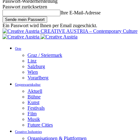
Passwort-Wiederherstellung
Passwort zurücksetzen
Ihre E-Mail-Adresse
Ein Passwort wird Ihnen per Email zugeschickt.
CREATIVE AUSTRIA – Contemporary Culture
Orte
Graz / Steiermark
Linz
Salzburg
Wien
Vorarlberg
Gegenwartskultur
Aktuell
Bühne
Kunst
Festivals
Film
Musik
Future Cities
Creative Industries
Organisationen & Plattformen