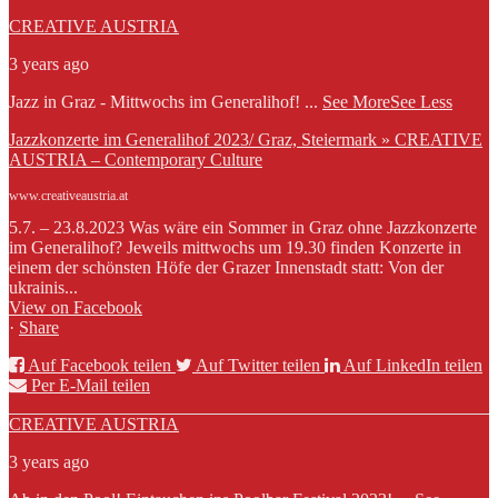
CREATIVE AUSTRIA
3 years ago
Jazz in Graz - Mittwochs im Generalihof!
...
See More
See Less
Jazzkonzerte im Generalihof 2023/ Graz, Steiermark » CREATIVE
AUSTRIA – Contemporary Culture
www.creativeaustria.at
5.7. – 23.8.2023 Was wäre ein Sommer in Graz ohne Jazzkonzerte
im Generalihof? Jeweils mittwochs um 19.30 finden Konzerte in
einem der schönsten Höfe der Grazer Innenstadt statt: Von der
ukrainis...
View on Facebook
·
Share
Auf Facebook teilen
Auf Twitter teilen
Auf LinkedIn teilen
Per E-Mail teilen
CREATIVE AUSTRIA
3 years ago