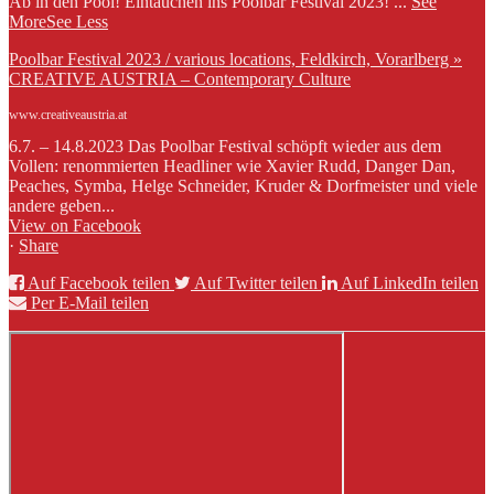
Ab in den Pool! Eintauchen ins Poolbar Festival 2023!
...
See
More
See Less
Poolbar Festival 2023 / various locations, Feldkirch, Vorarlberg »
CREATIVE AUSTRIA – Contemporary Culture
www.creativeaustria.at
6.7. – 14.8.2023 Das Poolbar Festival schöpft wieder aus dem
Vollen: renommierten Headliner wie Xavier Rudd, Danger Dan,
Peaches, Symba, Helge Schneider, Kruder & Dorfmeister und viele
andere geben...
View on Facebook
·
Share
Auf Facebook teilen
Auf Twitter teilen
Auf LinkedIn teilen
Per E-Mail teilen