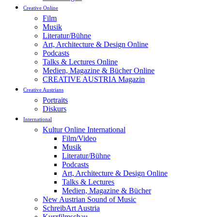
Creative Online
Film
Musik
Literatur/Bühne
Art, Architecture & Design Online
Podcasts
Talks & Lectures Online
Medien, Magazine & Bücher Online
CREATIVE AUSTRIA Magazin
Creative Austrians
Portraits
Diskurs
International
Kultur Online International
Film/Video
Musik
Literatur/Bühne
Podcasts
Art, Architecture & Design Online
Talks & Lectures
Medien, Magazine & Bücher
New Austrian Sound of Music
SchreibArt Austria
Kurzfilmschau