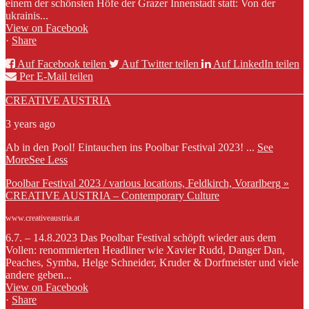
einem der schönsten Höfe der Grazer Innenstadt statt: Von der
ukrainis...
View on Facebook
·
Share
Auf Facebook teilen
Auf Twitter teilen
Auf LinkedIn teilen
Per E-Mail teilen
CREATIVE AUSTRIA
3 years ago
Ab in den Pool! Eintauchen ins Poolbar Festival 2023!
...
See
More
See Less
Poolbar Festival 2023 / various locations, Feldkirch, Vorarlberg »
CREATIVE AUSTRIA – Contemporary Culture
www.creativeaustria.at
6.7. – 14.8.2023 Das Poolbar Festival schöpft wieder aus dem
Vollen: renommierten Headliner wie Xavier Rudd, Danger Dan,
Peaches, Symba, Helge Schneider, Kruder & Dorfmeister und viele
andere geben...
View on Facebook
·
Share