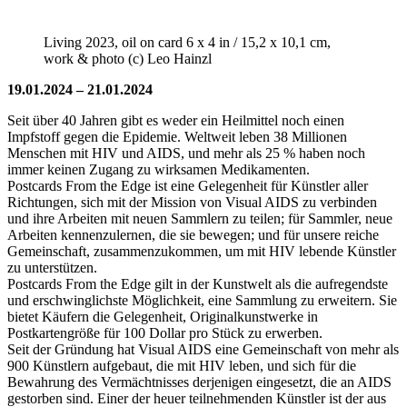
Living 2023, oil on card 6 x 4 in / 15,2 x 10,1 cm,
work & photo (c) Leo Hainzl
19.01.2024 – 21.01.2024
Seit über 40 Jahren gibt es weder ein Heilmittel noch einen
Impfstoff gegen die Epidemie. Weltweit leben 38 Millionen
Menschen mit HIV und AIDS, und mehr als 25 % haben noch
immer keinen Zugang zu wirksamen Medikamenten.
Postcards From the Edge ist eine Gelegenheit für Künstler aller
Richtungen, sich mit der Mission von Visual AIDS zu verbinden
und ihre Arbeiten mit neuen Sammlern zu teilen; für Sammler, neue
Arbeiten kennenzulernen, die sie bewegen; und für unsere reiche
Gemeinschaft, zusammenzukommen, um mit HIV lebende Künstler
zu unterstützen.
Postcards From the Edge gilt in der Kunstwelt als die aufregendste
und erschwinglichste Möglichkeit, eine Sammlung zu erweitern. Sie
bietet Käufern die Gelegenheit, Originalkunstwerke in
Postkartengröße für 100 Dollar pro Stück zu erwerben.
Seit der Gründung hat Visual AIDS eine Gemeinschaft von mehr als
900 Künstlern aufgebaut, die mit HIV leben, und sich für die
Bewahrung des Vermächtnisses derjenigen eingesetzt, die an AIDS
gestorben sind. Einer der heuer teilnehmenden Künstler ist der aus