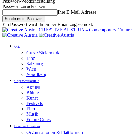
Passwort-Wiederherstellung
Passwort zurücksetzen
Ihre E-Mail-Adresse
Ein Passwort wird Ihnen per Email zugeschickt.
CREATIVE AUSTRIA – Contemporary Culture
Orte
Graz / Steiermark
Linz
Salzburg
Wien
Vorarlberg
Gegenwartskultur
Aktuell
Bühne
Kunst
Festivals
Film
Musik
Future Cities
Creative Industries
Organisationen & Plattformen