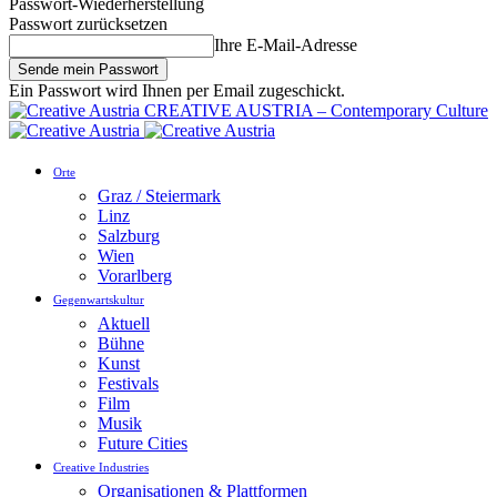
Passwort-Wiederherstellung
Passwort zurücksetzen
Ihre E-Mail-Adresse
Ein Passwort wird Ihnen per Email zugeschickt.
CREATIVE AUSTRIA – Contemporary Culture
Orte
Graz / Steiermark
Linz
Salzburg
Wien
Vorarlberg
Gegenwartskultur
Aktuell
Bühne
Kunst
Festivals
Film
Musik
Future Cities
Creative Industries
Organisationen & Plattformen