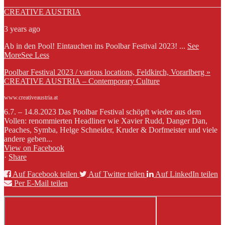
CREATIVE AUSTRIA
3 years ago
Ab in den Pool! Eintauchen ins Poolbar Festival 2023!
...
See
More
See Less
Poolbar Festival 2023 / various locations, Feldkirch, Vorarlberg »
CREATIVE AUSTRIA – Contemporary Culture
www.creativeaustria.at
6.7. – 14.8.2023 Das Poolbar Festival schöpft wieder aus dem
Vollen: renommierten Headliner wie Xavier Rudd, Danger Dan,
Peaches, Symba, Helge Schneider, Kruder & Dorfmeister und viele
andere geben...
View on Facebook
·
Share
Auf Facebook teilen
Auf Twitter teilen
Auf LinkedIn teilen
Per E-Mail teilen