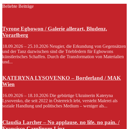
Beliebte Beiträge
Tyrone Egbowon / Galerie allerart, Bludenz,
Vorarlberg
18.09.2026 – 25.10.2026 Neugier, die Erkundung von Gegensätzen
und der Tanz dazwischen sind die Triebfedern für Egbowons
künstlerisches Schaffen. Durch die Transformation von Materialien
und...
KATERYNA LYSOVENKO – Borderland / MAK
Wien
16.09.2026 – 18.10.2026 Die gebürtige Ukrainerin Kateryna
Lysovenko, die seit 2022 in Österreich lebt, versteht Malerei als
soziale Handlung und politisches Medium – weniger als...
Claudia Larcher – No applause. no life. no pain. /
Francisco Carolinum Linz