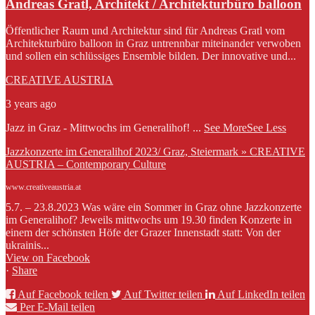
Andreas Gratl, Architekt / Architekturbüro balloon
Öffentlicher Raum und Architektur sind für Andreas Gratl vom
Architekturbüro balloon in Graz untrennbar miteinander verwoben
und sollen ein schlüssiges Ensemble bilden. Der innovative und...
CREATIVE AUSTRIA
3 years ago
Jazz in Graz - Mittwochs im Generalihof!
...
See More
See Less
Jazzkonzerte im Generalihof 2023/ Graz, Steiermark » CREATIVE
AUSTRIA – Contemporary Culture
www.creativeaustria.at
5.7. – 23.8.2023 Was wäre ein Sommer in Graz ohne Jazzkonzerte
im Generalihof? Jeweils mittwochs um 19.30 finden Konzerte in
einem der schönsten Höfe der Grazer Innenstadt statt: Von der
ukrainis...
View on Facebook
·
Share
Auf Facebook teilen
Auf Twitter teilen
Auf LinkedIn teilen
Per E-Mail teilen