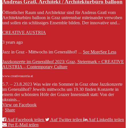
Andreas Gratl, Architekt / Architekturbüro balloon
Öffentlicher Raum und Architektur sind für Andreas Gratl vom
Architekturbüro balloon in Graz untrennbar miteinander verwoben
und sollen ein schlüssiges Ensemble bilden. Der innovative und...
CREATIVE AUSTRIA
3 years ago
Jazz in Graz - Mittwochs im Generalihof!
...
See More
See Less
Jazzkonzerte im Generalihof 2023/ Graz, Steiermark » CREATIVE
AUSTRIA – Contemporary Culture
www.creativeaustria.at
5.7. – 23.8.2023 Was wäre ein Sommer in Graz ohne Jazzkonzerte
im Generalihof? Jeweils mittwochs um 19.30 finden Konzerte in
einem der schönsten Höfe der Grazer Innenstadt statt: Von der
ukrainis...
View on Facebook
·
Share
Auf Facebook teilen
Auf Twitter teilen
Auf LinkedIn teilen
Per E-Mail teilen