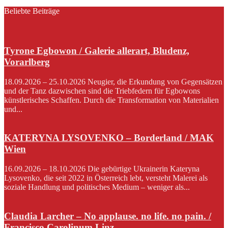
Beliebte Beiträge
Tyrone Egbowon / Galerie allerart, Bludenz,
Vorarlberg
18.09.2026 – 25.10.2026 Neugier, die Erkundung von Gegensätzen
und der Tanz dazwischen sind die Triebfedern für Egbowons
künstlerisches Schaffen. Durch die Transformation von Materialien
und...
KATERYNA LYSOVENKO – Borderland / MAK
Wien
16.09.2026 – 18.10.2026 Die gebürtige Ukrainerin Kateryna
Lysovenko, die seit 2022 in Österreich lebt, versteht Malerei als
soziale Handlung und politisches Medium – weniger als...
Claudia Larcher – No applause. no life. no pain. /
Francisco Carolinum Linz