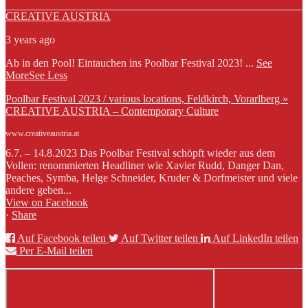
CREATIVE AUSTRIA
3 years ago
Ab in den Pool! Eintauchen ins Poolbar Festival 2023!
...
See
More
See Less
Poolbar Festival 2023 / various locations, Feldkirch, Vorarlberg »
CREATIVE AUSTRIA – Contemporary Culture
www.creativeaustria.at
6.7. – 14.8.2023 Das Poolbar Festival schöpft wieder aus dem
Vollen: renommierten Headliner wie Xavier Rudd, Danger Dan,
Peaches, Symba, Helge Schneider, Kruder & Dorfmeister und viele
andere geben...
View on Facebook
·
Share
Auf Facebook teilen
Auf Twitter teilen
Auf LinkedIn teilen
Per E-Mail teilen