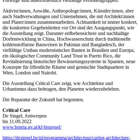
Fürsorge sind außerordentlich vielfältige Personengruppen:
Aktivist:innen, Anwälte, Anthropologe:innen, Künstler:innen, aber
auch Stadtverwaltungen und Unternehmen, die mit Architekt:innen
und Planer:innen zusammenarbeiten. Achtsamkeit ist immer konkret,
die konkreten Gegebenheiten vor Ort sind der Ausgangspunkt, wie
die Ausstellung zeigt. Darunter erdbebensichere und nachhaltige
Dorfentwicklung in China, Hochwasserschutz durch traditionelle
kohlenstoffarme Bauweisen in Pakistan und Bangladesch, der
vielfältige Umbau modernistischer Bauten in Brasilien und Europa,
ein ökologischer Community Land Trust in Puerto Rico, die
Revitalisierung historischer Bewässerungssysteme in Spanien, neue
Konzepte für öffentliche Räume und gemischte Stadtquartiere in
Wien, London und Nairobi.
Die Ausstellung Critical Care zeigt, wie Architektur und
Urbanismus dazu beitragen, den Planeten wiederzubeleben.
Die Reparatur der Zukunft hat begonnen.
Critical Care
De Singel, Antwerpen
bis 11.09.2022
www.bmeia.gv.at/kf-bruessel/
https://desingel.be/nl/programma/architectuur/caring-architecture-