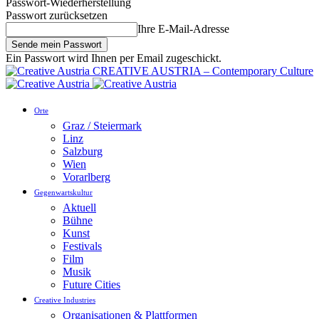
Passwort-Wiederherstellung
Passwort zurücksetzen
Ihre E-Mail-Adresse
Ein Passwort wird Ihnen per Email zugeschickt.
CREATIVE AUSTRIA – Contemporary Culture
Orte
Graz / Steiermark
Linz
Salzburg
Wien
Vorarlberg
Gegenwartskultur
Aktuell
Bühne
Kunst
Festivals
Film
Musik
Future Cities
Creative Industries
Organisationen & Plattformen