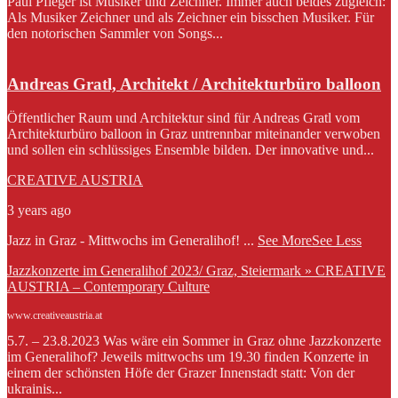
Paul Pfleger ist Musiker und Zeichner. Immer auch beides zugleich:
Als Musiker Zeichner und als Zeichner ein bisschen Musiker. Für
den notorischen Sammler von Songs...
Andreas Gratl, Architekt / Architekturbüro balloon
Öffentlicher Raum und Architektur sind für Andreas Gratl vom
Architekturbüro balloon in Graz untrennbar miteinander verwoben
und sollen ein schlüssiges Ensemble bilden. Der innovative und...
CREATIVE AUSTRIA
3 years ago
Jazz in Graz - Mittwochs im Generalihof!
...
See More
See Less
Jazzkonzerte im Generalihof 2023/ Graz, Steiermark » CREATIVE
AUSTRIA – Contemporary Culture
www.creativeaustria.at
5.7. – 23.8.2023 Was wäre ein Sommer in Graz ohne Jazzkonzerte
im Generalihof? Jeweils mittwochs um 19.30 finden Konzerte in
einem der schönsten Höfe der Grazer Innenstadt statt: Von der
ukrainis...