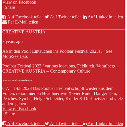
View on Facebook
·
Share
Auf Facebook teilen
Auf Twitter teilen
Auf LinkedIn teilen
Per E-Mail teilen
CREATIVE AUSTRIA
3 years ago
Ab in den Pool! Eintauchen ins Poolbar Festival 2023!
...
See
More
See Less
Poolbar Festival 2023 / various locations, Feldkirch, Vorarlberg »
CREATIVE AUSTRIA – Contemporary Culture
www.creativeaustria.at
6.7. – 14.8.2023 Das Poolbar Festival schöpft wieder aus dem
Vollen: renommierten Headliner wie Xavier Rudd, Danger Dan,
Peaches, Symba, Helge Schneider, Kruder & Dorfmeister und viele
andere geben...
View on Facebook
·
Share
Auf Facebook teilen
Auf Twitter teilen
Auf LinkedIn teilen