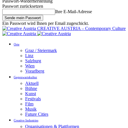
Passwort-Wiederherstellung
Passwort zurücksetzen
Ihre E-Mail-Adresse
Ein Passwort wird Ihnen per Email zugeschickt.
CREATIVE AUSTRIA – Contemporary Culture
Orte
Graz / Steiermark
Linz
Salzburg
Wien
Vorarlberg
Gegenwartskultur
Aktuell
Bühne
Kunst
Festivals
Film
Musik
Future Cities
Creative Industries
Organisationen & Plattformen