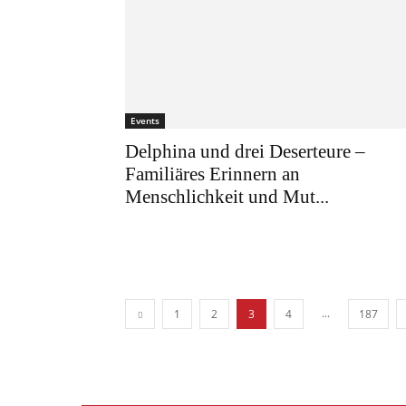
Events
Delphina und drei Deserteure –
Familiäres Erinnern an
Menschlichkeit und Mut...
...
1
2
3
4
187