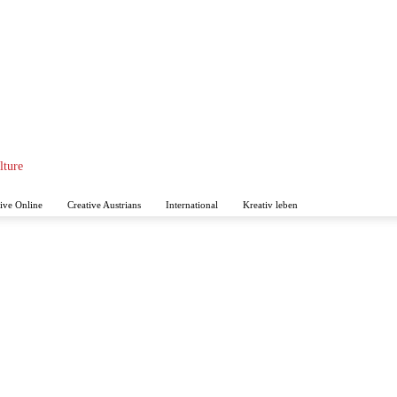
ture
ive Online
Creative Austrians
International
Kreativ leben