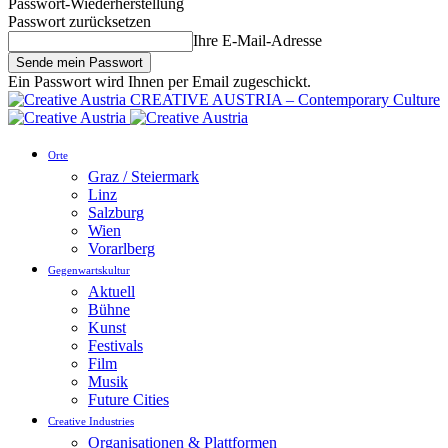
Passwort-Wiederherstellung
Passwort zurücksetzen
Ihre E-Mail-Adresse
Ein Passwort wird Ihnen per Email zugeschickt.
CREATIVE AUSTRIA – Contemporary Culture
Orte
Graz / Steiermark
Linz
Salzburg
Wien
Vorarlberg
Gegenwartskultur
Aktuell
Bühne
Kunst
Festivals
Film
Musik
Future Cities
Creative Industries
Organisationen & Plattformen