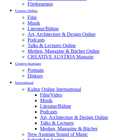
Förderungen
Creative Online
Film
Musik
Literatur/Bühne
Art, Architecture & Design Online
Podcasts
Talks & Lectures Online
Medien, Magazine & Bücher Online
CREATIVE AUSTRIA Magazin
Creative Austrians
Portraits
Diskurs
International
Kultur Online International
Film/Video
Musik
Literatur/Bühne
Podcasts
Art, Architecture & Design Online
Talks & Lectures
Medien, Magazine & Bücher
New Austrian Sound of Music
SchreibArt Austria