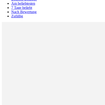
Am beliebtesten
7 Tage beliebt
Nach Bewertung
Zufällig