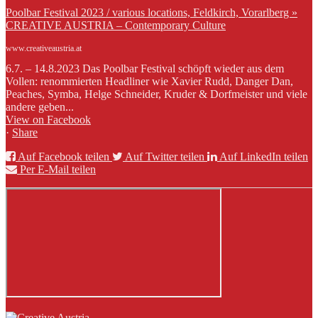
Poolbar Festival 2023 / various locations, Feldkirch, Vorarlberg »
CREATIVE AUSTRIA – Contemporary Culture
www.creativeaustria.at
6.7. – 14.8.2023 Das Poolbar Festival schöpft wieder aus dem
Vollen: renommierten Headliner wie Xavier Rudd, Danger Dan,
Peaches, Symba, Helge Schneider, Kruder & Dorfmeister und viele
andere geben...
View on Facebook
·
Share
Auf Facebook teilen
Auf Twitter teilen
Auf LinkedIn teilen
Per E-Mail teilen