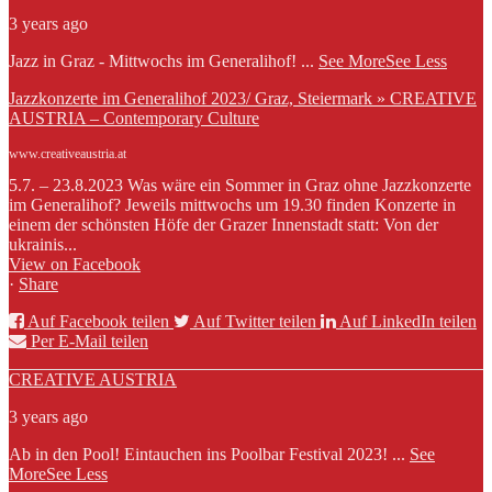
3 years ago
Jazz in Graz - Mittwochs im Generalihof!
...
See More
See Less
Jazzkonzerte im Generalihof 2023/ Graz, Steiermark » CREATIVE
AUSTRIA – Contemporary Culture
www.creativeaustria.at
5.7. – 23.8.2023 Was wäre ein Sommer in Graz ohne Jazzkonzerte
im Generalihof? Jeweils mittwochs um 19.30 finden Konzerte in
einem der schönsten Höfe der Grazer Innenstadt statt: Von der
ukrainis...
View on Facebook
·
Share
Auf Facebook teilen
Auf Twitter teilen
Auf LinkedIn teilen
Per E-Mail teilen
CREATIVE AUSTRIA
3 years ago
Ab in den Pool! Eintauchen ins Poolbar Festival 2023!
...
See
More
See Less