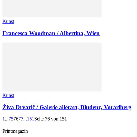
Kunst
Francesca Woodman / Albertina, Wien
Kunst
Živa Drvarič / Galerie allerart, Bludenz, Vorarlberg
1
...
75
76
77
...
151
Seite 76 von 151
Printmagazin