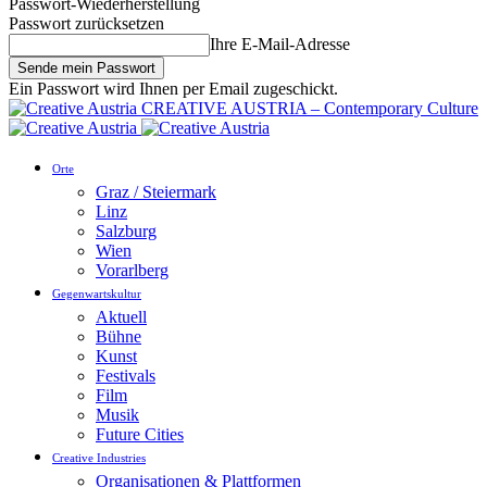
Passwort-Wiederherstellung
Passwort zurücksetzen
Ihre E-Mail-Adresse
Ein Passwort wird Ihnen per Email zugeschickt.
CREATIVE AUSTRIA – Contemporary Culture
Orte
Graz / Steiermark
Linz
Salzburg
Wien
Vorarlberg
Gegenwartskultur
Aktuell
Bühne
Kunst
Festivals
Film
Musik
Future Cities
Creative Industries
Organisationen & Plattformen