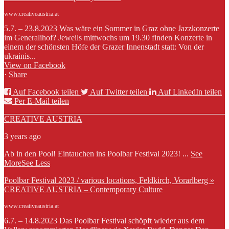
www.creativeaustria.at
5.7. – 23.8.2023 Was wäre ein Sommer in Graz ohne Jazzkonzerte
im Generalihof? Jeweils mittwochs um 19.30 finden Konzerte in
einem der schönsten Höfe der Grazer Innenstadt statt: Von der
ukrainis...
View on Facebook
·
Share
Auf Facebook teilen
Auf Twitter teilen
Auf LinkedIn teilen
Per E-Mail teilen
CREATIVE AUSTRIA
3 years ago
Ab in den Pool! Eintauchen ins Poolbar Festival 2023!
...
See
More
See Less
Poolbar Festival 2023 / various locations, Feldkirch, Vorarlberg »
CREATIVE AUSTRIA – Contemporary Culture
www.creativeaustria.at
6.7. – 14.8.2023 Das Poolbar Festival schöpft wieder aus dem