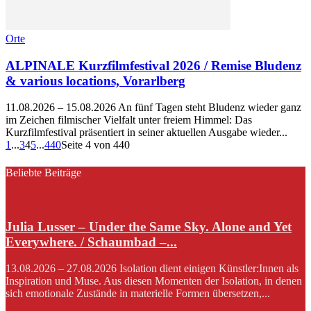
Orte
ALPINALE Kurzfilmfestival 2026 / Remise Bludenz
& various locations, Vorarlberg
11.08.2026 – 15.08.2026 An fünf Tagen steht Bludenz wieder ganz
im Zeichen filmischer Vielfalt unter freiem Himmel: Das
Kurzfilmfestival präsentiert in seiner aktuellen Ausgabe wieder...
1
...
3
4
5
...
440
Seite 4 von 440
Beliebte Beiträge
Julia Lusser – Under the Same Sky. Alone and Yet
Everywhere. / Schaumbad –...
13.08.2026 – 27.08.2026 Isolation dient einigen Künstler:Innen als
Inspiration und Muse. Aus diesen Momenten der Isolation, in denen
sich emotionale Zustände in materielle Formen übersetzen,...