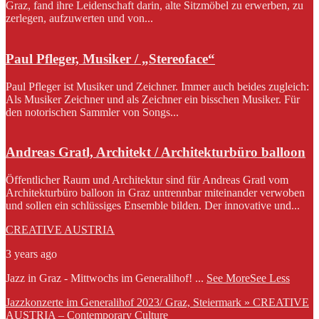
Graz, fand ihre Leidenschaft darin, alte Sitzmöbel zu erwerben, zu
zerlegen, aufzuwerten und von...
Paul Pfleger, Musiker / „Stereoface“
Paul Pfleger ist Musiker und Zeichner. Immer auch beides zugleich:
Als Musiker Zeichner und als Zeichner ein bisschen Musiker. Für
den notorischen Sammler von Songs...
Andreas Gratl, Architekt / Architekturbüro balloon
Öffentlicher Raum und Architektur sind für Andreas Gratl vom
Architekturbüro balloon in Graz untrennbar miteinander verwoben
und sollen ein schlüssiges Ensemble bilden. Der innovative und...
CREATIVE AUSTRIA
3 years ago
Jazz in Graz - Mittwochs im Generalihof!
...
See More
See Less
Jazzkonzerte im Generalihof 2023/ Graz, Steiermark » CREATIVE
AUSTRIA – Contemporary Culture