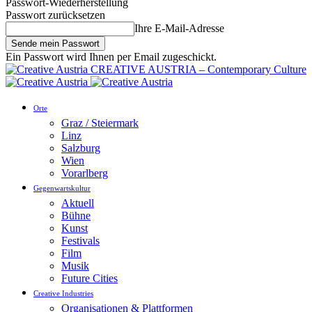
Passwort-Wiederherstellung
Passwort zurücksetzen
Ihre E-Mail-Adresse
Ein Passwort wird Ihnen per Email zugeschickt.
CREATIVE AUSTRIA – Contemporary Culture
Orte
Graz / Steiermark
Linz
Salzburg
Wien
Vorarlberg
Gegenwartskultur
Aktuell
Bühne
Kunst
Festivals
Film
Musik
Future Cities
Creative Industries
Organisationen & Plattformen