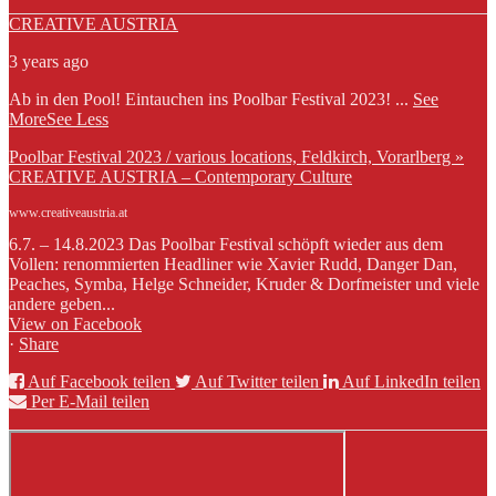
CREATIVE AUSTRIA
3 years ago
Ab in den Pool! Eintauchen ins Poolbar Festival 2023!
...
See
More
See Less
Poolbar Festival 2023 / various locations, Feldkirch, Vorarlberg »
CREATIVE AUSTRIA – Contemporary Culture
www.creativeaustria.at
6.7. – 14.8.2023 Das Poolbar Festival schöpft wieder aus dem
Vollen: renommierten Headliner wie Xavier Rudd, Danger Dan,
Peaches, Symba, Helge Schneider, Kruder & Dorfmeister und viele
andere geben...
View on Facebook
·
Share
Auf Facebook teilen
Auf Twitter teilen
Auf LinkedIn teilen
Per E-Mail teilen