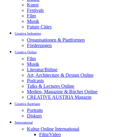
Kunst
Festivals
Film
Musik
Future Cities
Creative Industries
Organisationen & Plattformen
Förderungen
Creative Online
Film
Musik
Literatur/Bühne
Art, Architecture & Design Online
Podcasts
Talks & Lectures Online
Medien, Magazine & Bücher Online
CREATIVE AUSTRIA Magazin
Creative Austrians
Portraits
Diskurs
International
Kultur Online International
Film/Video