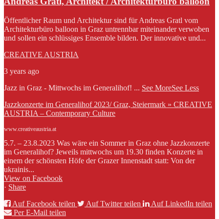
Andreas Gratl, Architekt / Architekturbüro balloon
Öffentlicher Raum und Architektur sind für Andreas Gratl vom
Architekturbüro balloon in Graz untrennbar miteinander verwoben
und sollen ein schlüssiges Ensemble bilden. Der innovative und...
CREATIVE AUSTRIA
3 years ago
Jazz in Graz - Mittwochs im Generalihof!
...
See More
See Less
Jazzkonzerte im Generalihof 2023/ Graz, Steiermark » CREATIVE
AUSTRIA – Contemporary Culture
www.creativeaustria.at
5.7. – 23.8.2023 Was wäre ein Sommer in Graz ohne Jazzkonzerte
im Generalihof? Jeweils mittwochs um 19.30 finden Konzerte in
einem der schönsten Höfe der Grazer Innenstadt statt: Von der
ukrainis...
View on Facebook
·
Share
Auf Facebook teilen
Auf Twitter teilen
Auf LinkedIn teilen
Per E-Mail teilen