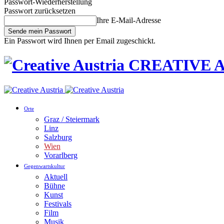
Passwort-Wiederherstellung
Passwort zurücksetzen
Ihre E-Mail-Adresse
Ein Passwort wird Ihnen per Email zugeschickt.
CREATIVE AU
Orte
Graz / Steiermark
Linz
Salzburg
Wien
Vorarlberg
Gegenwartskultur
Aktuell
Bühne
Kunst
Festivals
Film
Musik