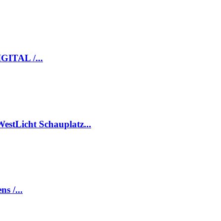
GITAL /...
WestLicht Schauplatz...
s /...