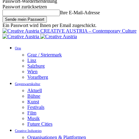
Passwort-Wiederherstellung
Passwort zurücksetzen
Ihre E-Mail-Adresse
Ein Passwort wird Ihnen per Email zugeschickt.
CREATIVE AUSTRIA – Contemporary Culture
Orte
Graz / Steiermark
Linz
Salzburg
Wien
Vorarlberg
Gegenwartskultur
Aktuell
Bühne
Kunst
Festivals
Film
Musik
Future Cities
Creative Industries
Organisationen & Plattformen