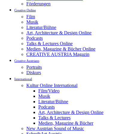
Förderungen
Creative Online
Film
Musik
Literatur/Bühne
Art, Architecture & Design Online
Podcasts
Talks & Lectures Online
Medien, Magazine & Bücher Online
CREATIVE AUSTRIA Magazin
Creative Austrians
Portraits
Diskurs
International
Kultur Online International
Film/Video
Musik
Literatur/Bühne
Podcasts
Art, Architecture & Design Online
Talks & Lectures
Medien, Magazine & Bücher
New Austrian Sound of Music
SchreibArt Austria