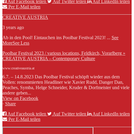
Auf Facebook teilen
Auf Twitter teilen
Auf LinkedIn teilen
Per E-Mail teilen
CREATIVE AUSTRIA
3 years ago
Ab in den Pool! Eintauchen ins Poolbar Festival 2023!
...
See
More
See Less
Poolbar Festival 2023 / various locations, Feldkirch, Vorarlberg »
CREATIVE AUSTRIA – Contemporary Culture
www.creativeaustria.at
6.7. – 14.8.2023 Das Poolbar Festival schöpft wieder aus dem
Vollen: renommierten Headliner wie Xavier Rudd, Danger Dan,
Peaches, Symba, Helge Schneider, Kruder & Dorfmeister und viele
andere geben...
View on Facebook
·
Share
Auf Facebook teilen
Auf Twitter teilen
Auf LinkedIn teilen
Per E-Mail teilen