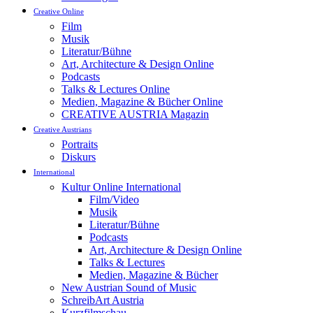
Creative Online
Film
Musik
Literatur/Bühne
Art, Architecture & Design Online
Podcasts
Talks & Lectures Online
Medien, Magazine & Bücher Online
CREATIVE AUSTRIA Magazin
Creative Austrians
Portraits
Diskurs
International
Kultur Online International
Film/Video
Musik
Literatur/Bühne
Podcasts
Art, Architecture & Design Online
Talks & Lectures
Medien, Magazine & Bücher
New Austrian Sound of Music
SchreibArt Austria
Kurzfilmschau