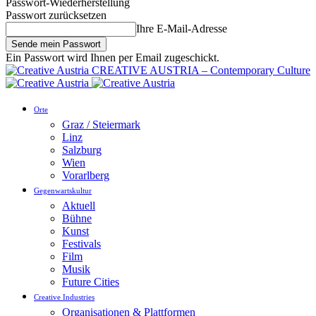
Passwort-Wiederherstellung
Passwort zurücksetzen
Ihre E-Mail-Adresse
Ein Passwort wird Ihnen per Email zugeschickt.
CREATIVE AUSTRIA – Contemporary Culture
Orte
Graz / Steiermark
Linz
Salzburg
Wien
Vorarlberg
Gegenwartskultur
Aktuell
Bühne
Kunst
Festivals
Film
Musik
Future Cities
Creative Industries
Organisationen & Plattformen