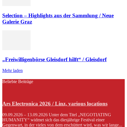
Selection – Highlights aus der Sammlung / Neue
Galerie Graz
„Freiwilligenbörse Gleisdorf hilft“ / Gleisdorf
Mehr laden
Beliebte Beiträge
Ars Electronica 2026 / Linz, various locations
09.09.2026 – 13.09.2026 Unter dem Titel „NEGOTIATING
HUMANITY“ widmet sich das diesjährige Festival einer
Gegenwart, in der vieles von dem erschüttert wird, was wir lange...