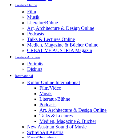
Creative Online
Film
Musik
Literatur/Bühne
Art, Architecture & Design Online
Podcasts
Talks & Lectures Online
Medien, Magazine & Bücher Online
CREATIVE AUSTRIA Magazin
Creative Austrians
Portraits
Diskurs
International
Kultur Online International
Film/Video
Musik
Literatur/Bühne
Podcasts
Art, Architecture & Design Online
Talks & Lectures
Medien, Magazine & Bücher
New Austrian Sound of Music
SchreibArt Austria
Kurzfilmschau