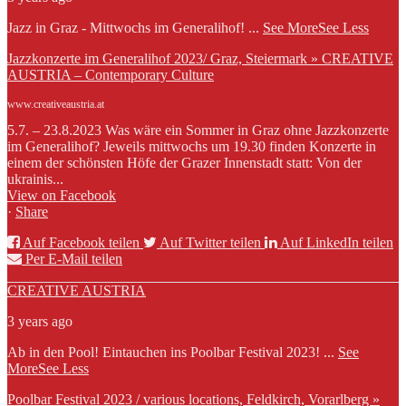
Jazz in Graz - Mittwochs im Generalihof!
...
See More
See Less
Jazzkonzerte im Generalihof 2023/ Graz, Steiermark » CREATIVE
AUSTRIA – Contemporary Culture
www.creativeaustria.at
5.7. – 23.8.2023 Was wäre ein Sommer in Graz ohne Jazzkonzerte
im Generalihof? Jeweils mittwochs um 19.30 finden Konzerte in
einem der schönsten Höfe der Grazer Innenstadt statt: Von der
ukrainis...
View on Facebook
·
Share
Auf Facebook teilen
Auf Twitter teilen
Auf LinkedIn teilen
Per E-Mail teilen
CREATIVE AUSTRIA
3 years ago
Ab in den Pool! Eintauchen ins Poolbar Festival 2023!
...
See
More
See Less
Poolbar Festival 2023 / various locations, Feldkirch, Vorarlberg »