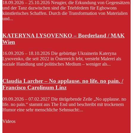
18.09.2026 – 25.10.2026 Neugier, die Erkundung von Gegensätzen
und der Tanz dazwischen sind die Triebfedern für Egbowons
künstlerisches Schaffen. Durch die Transformation von Materialien
und...
KATERYNA LYSOVENKO – Borderland / MAK
Wien
16.09.2026 – 18.10.2026 Die gebürtige Ukrainerin Kateryna
Lysovenko, die seit 2022 in Österreich lebt, versteht Malerei als
soziale Handlung und politisches Medium – weniger als...
Claudia Larcher – No applause. no life. no pain. /
Francisco Carolinum Linz
09.09.2026 – 07.02.2027 Die titelgebende Zeile „No applause. no
life. no pain.“ stammt aus The End und beschreibt mit trockenem
Humor eine sehr menschliche Sehnsucht:...
Videos