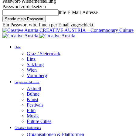
Passwort-Wiederherstellung
Passwort zurücksetzen
Ihre E-Mail-Adresse
Ein Passwort wird Ihnen per Email zugeschickt.
CREATIVE AUSTRIA – Contemporary Culture
Orte
Graz / Steiermark
Linz
Salzburg
Wien
Vorarlberg
Gegenwartskultur
Aktuell
Bühne
Kunst
Festivals
Film
Musik
Future Cities
Creative Industries
Organisationen & Plattformen