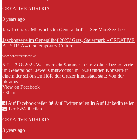
CREATIVE AUSTRIA
3 years ago
Jazz in Graz - Mittwochs im Generalihof!
...
See More
See Less
Jazzkonzerte im Generalihof 2023/ Graz, Steiermark » CREATIVE
AUSTRIA – Contemporary Culture
www.creativeaustria.at
5.7. – 23.8.2023 Was wäre ein Sommer in Graz ohne Jazzkonzerte
im Generalihof? Jeweils mittwochs um 19.30 finden Konzerte in
einem der schönsten Höfe der Grazer Innenstadt statt: Von der
ukrainis...
View on Facebook
·
Share
Auf Facebook teilen
Auf Twitter teilen
Auf LinkedIn teilen
Per E-Mail teilen
CREATIVE AUSTRIA
3 years ago