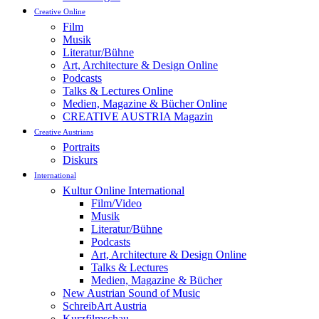
Creative Online
Film
Musik
Literatur/Bühne
Art, Architecture & Design Online
Podcasts
Talks & Lectures Online
Medien, Magazine & Bücher Online
CREATIVE AUSTRIA Magazin
Creative Austrians
Portraits
Diskurs
International
Kultur Online International
Film/Video
Musik
Literatur/Bühne
Podcasts
Art, Architecture & Design Online
Talks & Lectures
Medien, Magazine & Bücher
New Austrian Sound of Music
SchreibArt Austria
Kurzfilmschau