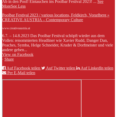
Ab in den Pool! Eintauchen ins Poolbar Festival 2023!
...
See
More
See Less
Poolbar Festival 2023 / various locations, Feldkirch, Vorarlberg »
CREATIVE AUSTRIA – Contemporary Culture
www.creativeaustria.at
6.7. – 14.8.2023 Das Poolbar Festival schöpft wieder aus dem
Vollen: renommierten Headliner wie Xavier Rudd, Danger Dan,
Peaches, Symba, Helge Schneider, Kruder & Dorfmeister und viele
andere geben...
View on Facebook
·
Share
Auf Facebook teilen
Auf Twitter teilen
Auf LinkedIn teilen
Per E-Mail teilen