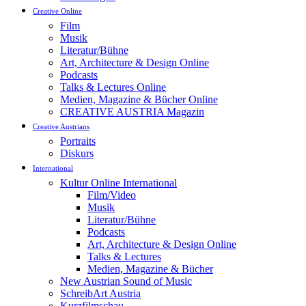
Creative Online
Film
Musik
Literatur/Bühne
Art, Architecture & Design Online
Podcasts
Talks & Lectures Online
Medien, Magazine & Bücher Online
CREATIVE AUSTRIA Magazin
Creative Austrians
Portraits
Diskurs
International
Kultur Online International
Film/Video
Musik
Literatur/Bühne
Podcasts
Art, Architecture & Design Online
Talks & Lectures
Medien, Magazine & Bücher
New Austrian Sound of Music
SchreibArt Austria
Kurzfilmschau