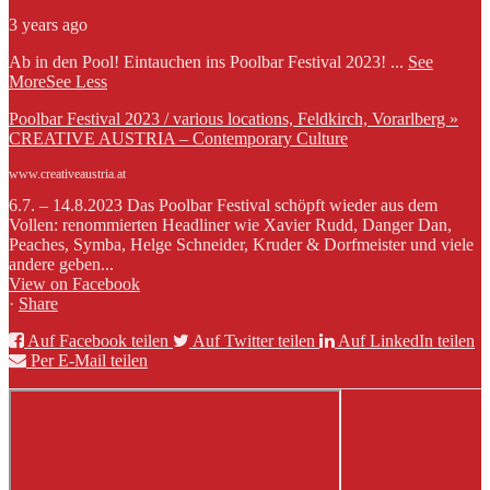
3 years ago
Ab in den Pool! Eintauchen ins Poolbar Festival 2023!
...
See
More
See Less
Poolbar Festival 2023 / various locations, Feldkirch, Vorarlberg »
CREATIVE AUSTRIA – Contemporary Culture
www.creativeaustria.at
6.7. – 14.8.2023 Das Poolbar Festival schöpft wieder aus dem
Vollen: renommierten Headliner wie Xavier Rudd, Danger Dan,
Peaches, Symba, Helge Schneider, Kruder & Dorfmeister und viele
andere geben...
View on Facebook
·
Share
Auf Facebook teilen
Auf Twitter teilen
Auf LinkedIn teilen
Per E-Mail teilen