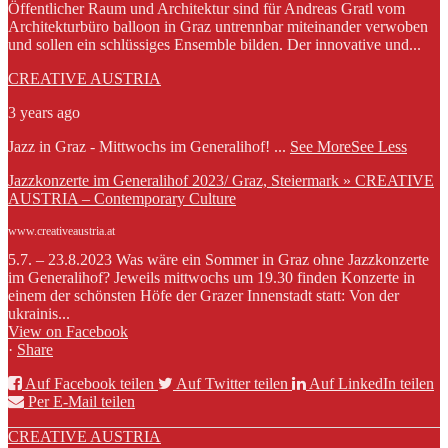
Öffentlicher Raum und Architektur sind für Andreas Gratl vom
Architekturbüro balloon in Graz untrennbar miteinander verwoben
und sollen ein schlüssiges Ensemble bilden. Der innovative und...
CREATIVE AUSTRIA
3 years ago
Jazz in Graz - Mittwochs im Generalihof!
...
See More
See Less
Jazzkonzerte im Generalihof 2023/ Graz, Steiermark » CREATIVE
AUSTRIA – Contemporary Culture
www.creativeaustria.at
5.7. – 23.8.2023 Was wäre ein Sommer in Graz ohne Jazzkonzerte
im Generalihof? Jeweils mittwochs um 19.30 finden Konzerte in
einem der schönsten Höfe der Grazer Innenstadt statt: Von der
ukrainis...
View on Facebook
·
Share
Auf Facebook teilen
Auf Twitter teilen
Auf LinkedIn teilen
Per E-Mail teilen
CREATIVE AUSTRIA