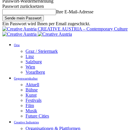
Passwort-Wiederherstellung
Passwort zurücksetzen
Ihre E-Mail-Adresse
Ein Passwort wird Ihnen per Email zugeschickt.
CREATIVE AUSTRIA – Contemporary Culture
Orte
Graz / Steiermark
Linz
Salzburg
Wien
Vorarlberg
Gegenwartskultur
Aktuell
Bühne
Kunst
Festivals
Film
Musik
Future Cities
Creative Industries
Organisationen & Plattformen