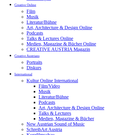
Creative Online
Film
Musik
Literatur/Bühne
Art, Architecture & Design Online
Podcasts
Talks & Lectures Online
Medien, Magazine & Bücher Online
CREATIVE AUSTRIA Magazin
Creative Austrians
Portraits
Diskurs
International
Kultur Online International
Film/Video
Musik
Literatur/Bühne
Podcasts
Art, Architecture & Design Online
Talks & Lectures
Medien, Magazine & Bücher
New Austrian Sound of Music
SchreibArt Austria
Kurzfilmschau