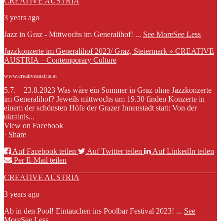
CREATIVE AUSTRIA
3 years ago
Jazz in Graz - Mittwochs im Generalihof!
...
See More
See Less
Jazzkonzerte im Generalihof 2023/ Graz, Steiermark » CREATIVE
AUSTRIA – Contemporary Culture
www.creativeaustria.at
5.7. – 23.8.2023 Was wäre ein Sommer in Graz ohne Jazzkonzerte
im Generalihof? Jeweils mittwochs um 19.30 finden Konzerte in
einem der schönsten Höfe der Grazer Innenstadt statt: Von der
ukrainis...
View on Facebook
·
Share
Auf Facebook teilen
Auf Twitter teilen
Auf LinkedIn teilen
Per E-Mail teilen
CREATIVE AUSTRIA
3 years ago
Ab in den Pool! Eintauchen ins Poolbar Festival 2023!
...
See
More
See Less