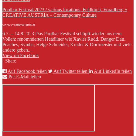
Poolbar Festival 2023 / various locations, Feldkirch, Vorarlberg »
CREATIVE AUSTRIA – Contemporary Culture
www.creativeaustria.at
6.7. – 14.8.2023 Das Poolbar Festival schöpft wieder aus dem
Vollen: renommierten Headliner wie Xavier Rudd, Danger Dan,
Peaches, Symba, Helge Schneider, Kruder & Dorfmeister und viele
andere geben...
View on Facebook
·
Share
Auf Facebook teilen
Auf Twitter teilen
Auf LinkedIn teilen
Per E-Mail teilen