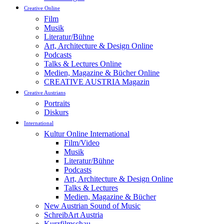
Creative Online
Film
Musik
Literatur/Bühne
Art, Architecture & Design Online
Podcasts
Talks & Lectures Online
Medien, Magazine & Bücher Online
CREATIVE AUSTRIA Magazin
Creative Austrians
Portraits
Diskurs
International
Kultur Online International
Film/Video
Musik
Literatur/Bühne
Podcasts
Art, Architecture & Design Online
Talks & Lectures
Medien, Magazine & Bücher
New Austrian Sound of Music
SchreibArt Austria
Kurzfilmschau