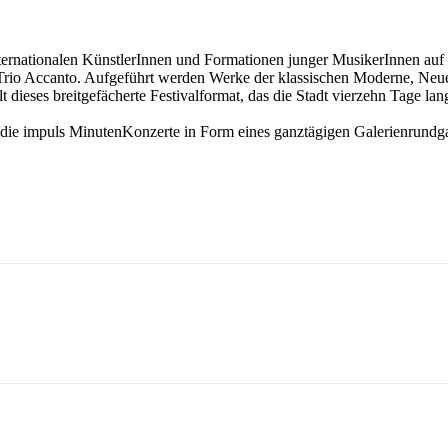
 internationalen KünstlerInnen und Formationen junger MusikerInnen au
io Accanto. Aufgeführt werden Werke der klassischen Moderne, Neuen
t dieses breitgefächerte Festivalformat, das die Stadt vierzehn Tage lan
n die impuls MinutenKonzerte in Form eines ganztägigen Galerienrund