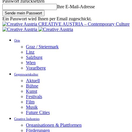
Passwort zurücksetzen
Ihre E-Mail-Adresse
Ein Passwort wird Ihnen per Email zugeschickt.
CREATIVE AUSTRIA – Contemporary Culture
Orte
Graz / Steiermark
Linz
Salzburg
Wien
Vorarlberg
Gegenwartskultur
Aktuell
Bühne
Kunst
Festivals
Film
Musik
Future Cities
Creative Industries
Organisationen & Plattformen
Förderungen