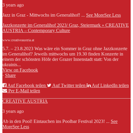
3 years ago
Jazz in Graz - Mittwochs im Generalihof!
...
See More
See Less
Jazzkonzerte im Generalihof 2023/ Graz, Steiermark » CREATIVE
AUSTRIA – Contemporary Culture
www.creativeaustria.at
5.7. – 23.8.2023 Was wäre ein Sommer in Graz ohne Jazzkonzerte
im Generalihof? Jeweils mittwochs um 19.30 finden Konzerte in
einem der schönsten Höfe der Grazer Innenstadt statt: Von der
ukrainis...
View on Facebook
·
Share
Auf Facebook teilen
Auf Twitter teilen
Auf LinkedIn teilen
Per E-Mail teilen
CREATIVE AUSTRIA
3 years ago
Ab in den Pool! Eintauchen ins Poolbar Festival 2023!
...
See
More
See Less