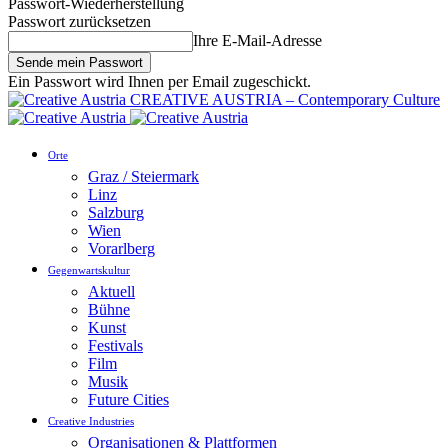
Passwort-Wiederherstellung
Passwort zurücksetzen
Ihre E-Mail-Adresse
Ein Passwort wird Ihnen per Email zugeschickt.
CREATIVE AUSTRIA – Contemporary Culture
Orte
Graz / Steiermark
Linz
Salzburg
Wien
Vorarlberg
Gegenwartskultur
Aktuell
Bühne
Kunst
Festivals
Film
Musik
Future Cities
Creative Industries
Organisationen & Plattformen