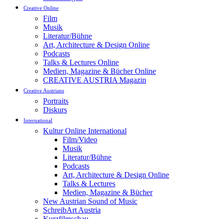
Creative Online
Film
Musik
Literatur/Bühne
Art, Architecture & Design Online
Podcasts
Talks & Lectures Online
Medien, Magazine & Bücher Online
CREATIVE AUSTRIA Magazin
Creative Austrians
Portraits
Diskurs
International
Kultur Online International
Film/Video
Musik
Literatur/Bühne
Podcasts
Art, Architecture & Design Online
Talks & Lectures
Medien, Magazine & Bücher
New Austrian Sound of Music
SchreibArt Austria
Kurzfilmschau