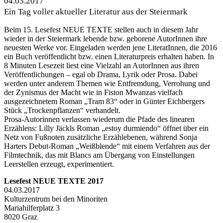
04.03.2017
Ein Tag voller aktueller Literatur aus der Steiermark
Beim 15. Lesefest NEUE TEXTE stellen auch in diesem Jahr
wieder in der Steiermark lebende bzw. geborene AutorInnen ihre
neuesten Werke vor. Eingeladen werden jene LiteratInnen, die 2016
ein Buch veröffentlicht bzw. einen Literaturpreis erhalten haben. In
8 Minuten Lesezeit liest eine Vielzahl an AutorInnen aus ihren
Veröffentlichungen – egal ob Drama, Lyrik oder Prosa. Dabei
werden unter anderem Themen wie Entfremdung, Verrohung und
der Zynismus der Macht wie in Fiston Mwanzas vielfach
ausgezeichnetem Roman „Tram 83“ oder in Günter Eichbergers
Stück „Trockenpflanzen“ verhandelt.
Prosa-Autorinnen verlassen wiederum die Pfade des linearen
Erzählens: Lilly Jäckls Roman „estoy durmiendo“ öffnet über ein
Netz von Fußnoten zusätzliche Erzählebenen, während Sonja
Harters Debut-Roman „Weißblende“ mit einem Verfahren aus der
Filmtechnik, das mit Blancs am Übergang von Einstellungen
Leerstellen erzeugt, experimentiert.
Lesefest NEUE TEXTE 2017
04.03.2017
Kulturzentrum bei den Minoriten
Mariahilferplatz 3
8020 Graz